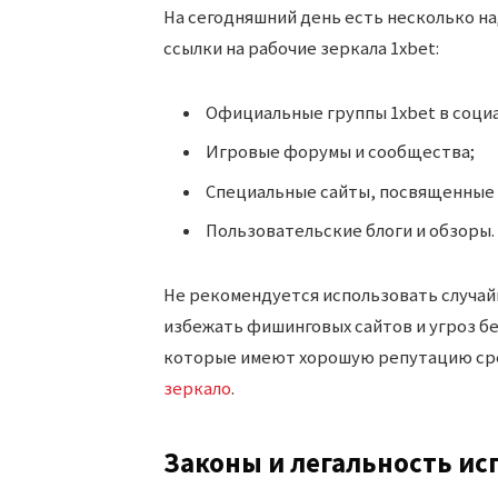
На сегодняшний день есть несколько н
ссылки на рабочие зеркала 1xbet:
Официальные группы 1xbet в социа
Игровые форумы и сообщества;
Специальные сайты, посвященные
Пользовательские блоги и обзоры.
Не рекомендуется использовать случай
избежать фишинговых сайтов и угроз б
которые имеют хорошую репутацию ср
зеркало
.
Законы и легальность ис