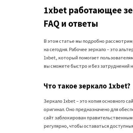
1xbet работающее зе
FAQ и ответы
В этом статье мы подробно рассмотрим, 
на сегодня. Рабочее зеркало – это аль
1xbet, который помогает пользователя
вы сможете быстро и без затруднений н
Что такое зеркало 1xbet?
Зеркало 1xbet – это копия основного са
оригинал. Оно предназначено для обеспе
сайт заблокирован правительственными
регулярно, чтобы оставаться доступным