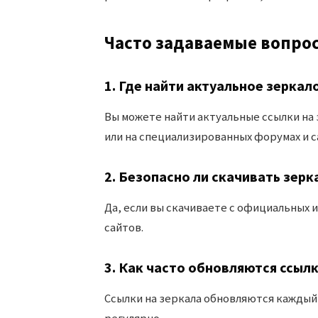
Часто задаваемые вопрос
1. Где найти актуальное зеркал
Вы можете найти актуальные ссылки на 
или на специализированных форумах и с
2. Безопасно ли скачивать зерк
Да, если вы скачиваете с официальных
сайтов.
3. Как часто обновляются ссылк
Ссылки на зеркала обновляются каждый