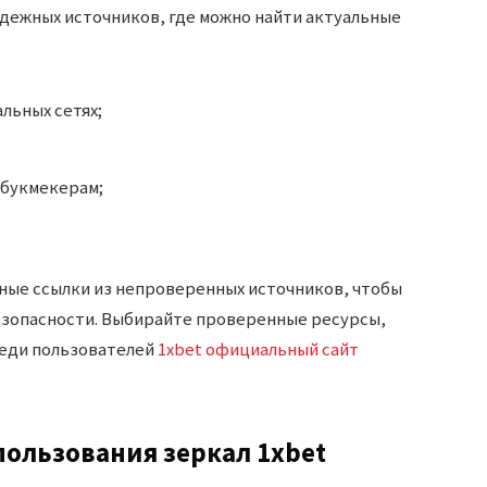
адежных источников, где можно найти актуальные
льных сетях;
 букмекерам;
ные ссылки из непроверенных источников, чтобы
езопасности. Выбирайте проверенные ресурсы,
еди пользователей
1xbet официальный сайт
пользования зеркал 1xbet