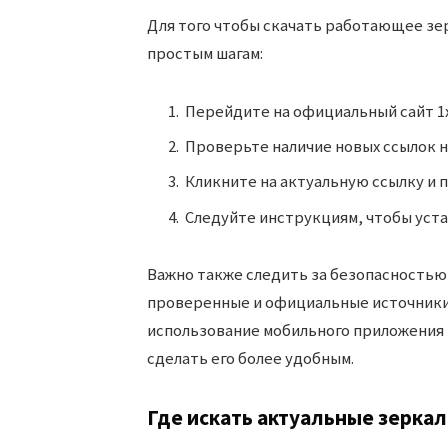
Для того чтобы скачать работающее зер
простым шагам:
Перейдите на официальный сайт 1
Проверьте наличие новых ссылок на
Кликните на актуальную ссылку и 
Следуйте инструкциям, чтобы уста
Важно также следить за безопасностью
проверенные и официальные источники 
использование мобильного приложения 
сделать его более удобным.
Где искать актуальные зеркал