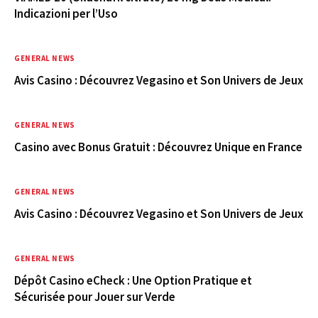
Indicazioni per l’Uso
GENERAL NEWS
Avis Casino : Découvrez Vegasino et Son Univers de Jeux
GENERAL NEWS
Casino avec Bonus Gratuit : Découvrez Unique en France
GENERAL NEWS
Avis Casino : Découvrez Vegasino et Son Univers de Jeux
GENERAL NEWS
Dépôt Casino eCheck : Une Option Pratique et
Sécurisée pour Jouer sur Verde