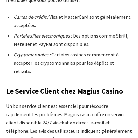
Cartes de crédit :
Visa et MasterCard sont généralement
acceptées.
Portefeuilles électroniques :
Des options comme Skrill,
Neteller et PayPal sont disponibles.
Cryptomonnaies :
Certains casinos commencent à
accepter les cryptomonnaies pour les dépôts et
retraits.
Le Service Client chez Magius Casino
Un bon service client est essentiel pour résoudre
rapidement les problèmes. Magius casino offre un service
client disponible 24/7 via chat en direct, e-mail et
téléphone. Les avis des utilisateurs indiquent généralement