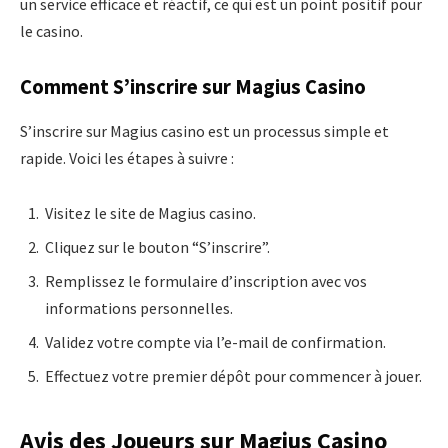
un service efficace et réactif, ce qui est un point positif pour
le casino.
Comment S’inscrire sur Magius Casino
S’inscrire sur Magius casino est un processus simple et
rapide. Voici les étapes à suivre :
Visitez le site de Magius casino.
Cliquez sur le bouton “S’inscrire”.
Remplissez le formulaire d’inscription avec vos
informations personnelles.
Validez votre compte via l’e-mail de confirmation.
Effectuez votre premier dépôt pour commencer à jouer.
Avis des Joueurs sur Magius Casino