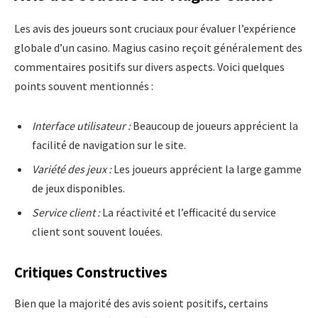
Les avis des joueurs sont cruciaux pour évaluer l’expérience
globale d’un casino. Magius casino reçoit généralement des
commentaires positifs sur divers aspects. Voici quelques
points souvent mentionnés :
Interface utilisateur :
Beaucoup de joueurs apprécient la
facilité de navigation sur le site.
Variété des jeux :
Les joueurs apprécient la large gamme
de jeux disponibles.
Service client :
La réactivité et l’efficacité du service
client sont souvent louées.
Critiques Constructives
Bien que la majorité des avis soient positifs, certains