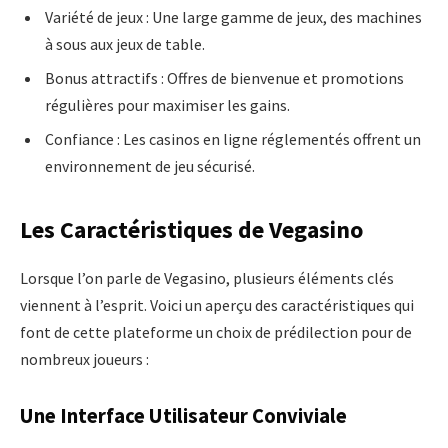
Variété de jeux : Une large gamme de jeux, des machines
à sous aux jeux de table.
Bonus attractifs : Offres de bienvenue et promotions
régulières pour maximiser les gains.
Confiance : Les casinos en ligne réglementés offrent un
environnement de jeu sécurisé.
Les Caractéristiques de Vegasino
Lorsque l’on parle de Vegasino, plusieurs éléments clés
viennent à l’esprit. Voici un aperçu des caractéristiques qui
font de cette plateforme un choix de prédilection pour de
nombreux joueurs :
Une Interface Utilisateur Conviviale