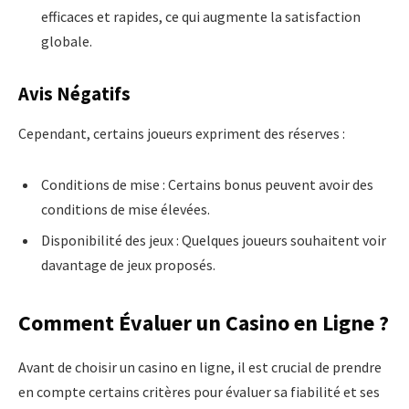
efficaces et rapides, ce qui augmente la satisfaction
globale.
Avis Négatifs
Cependant, certains joueurs expriment des réserves :
Conditions de mise : Certains bonus peuvent avoir des
conditions de mise élevées.
Disponibilité des jeux : Quelques joueurs souhaitent voir
davantage de jeux proposés.
Comment Évaluer un Casino en Ligne ?
Avant de choisir un casino en ligne, il est crucial de prendre
en compte certains critères pour évaluer sa fiabilité et ses