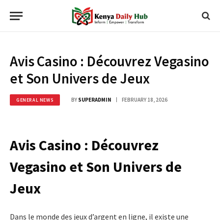
Avis Casino : Découvrez Vegasino
et Son Univers de Jeux
BY
SUPERADMIN
FEBRUARY 18, 2026
GENERAL NEWS
Avis Casino : Découvrez
Vegasino et Son Univers de
Jeux
Dans le monde des jeux d’argent en ligne, il existe une