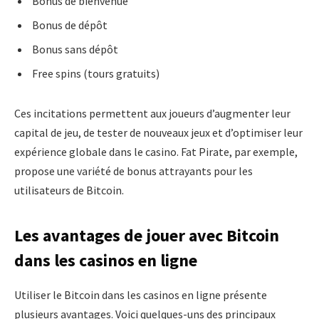
Bonus de bienvenue
Bonus de dépôt
Bonus sans dépôt
Free spins (tours gratuits)
Ces incitations permettent aux joueurs d’augmenter leur
capital de jeu, de tester de nouveaux jeux et d’optimiser leur
expérience globale dans le casino. Fat Pirate, par exemple,
propose une variété de bonus attrayants pour les
utilisateurs de Bitcoin.
Les avantages de jouer avec Bitcoin
dans les casinos en ligne
Utiliser le Bitcoin dans les casinos en ligne présente
plusieurs avantages. Voici quelques-uns des principaux