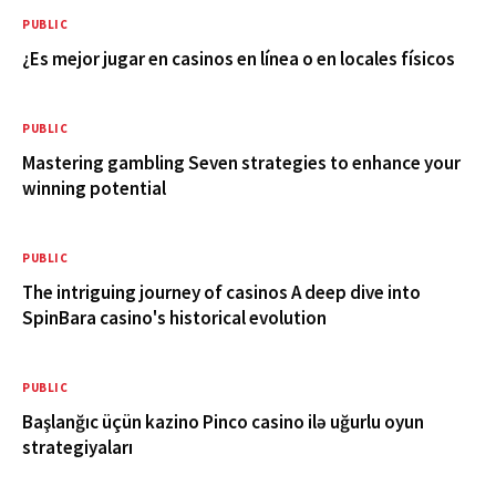
PUBLIC
¿Es mejor jugar en casinos en línea o en locales físicos
PUBLIC
Mastering gambling Seven strategies to enhance your
winning potential
PUBLIC
The intriguing journey of casinos A deep dive into
SpinBara casino's historical evolution
PUBLIC
Başlanğıc üçün kazino Pinco casino ilə uğurlu oyun
strategiyaları