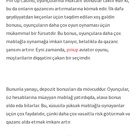
Pin Up Casino, oyunçularına müxtəlif bonuslar təklif edir ki,
bu da onların qazancını artırmalarına kömək edir. İlk dəfə
qeydiyyatdan keçənlər üçün təqdim edilən xoş gəldin
bonusu, oyunçuların daha çox oyun oynaması üçün
mükəmməl bir fürsətdir. Bu bonus, oyunçulara daha çox
məbləğlə oynamağa imkan tanıyır, beləliklə də qazanc
şansını artırır. Eyni zamanda,
pinup
aviator oyunu,
müştərilərin diqqətini çəkən bir seçimdir.
Bununla yanaşı, depozit bonusları da mövcuddur. Oyunçular,
öz hesablarına müəyyən məbləğ yatırdıqda, əlavə bonus
əldə edə bilərlər. Bu, xüsusilə yüksək məbləğlə oynayanlar
üçün çox faydalıdır, çünki daha çox vəsaitlə risk götürmək və
qazanc əldə etmək imkanı artır.