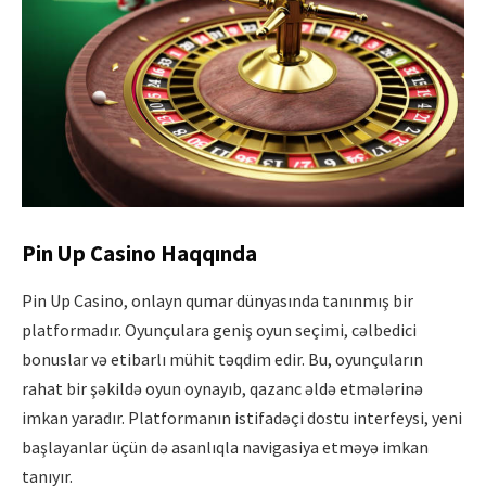
Pin Up Casino Haqqında
Pin Up Casino, onlayn qumar dünyasında tanınmış bir
platformadır. Oyunçulara geniş oyun seçimi, cəlbedici
bonuslar və etibarlı mühit təqdim edir. Bu, oyunçuların
rahat bir şəkildə oyun oynayıb, qazanc əldə etmələrinə
imkan yaradır. Platformanın istifadəçi dostu interfeysi, yeni
başlayanlar üçün də asanlıqla navigasiya etməyə imkan
tanıyır.