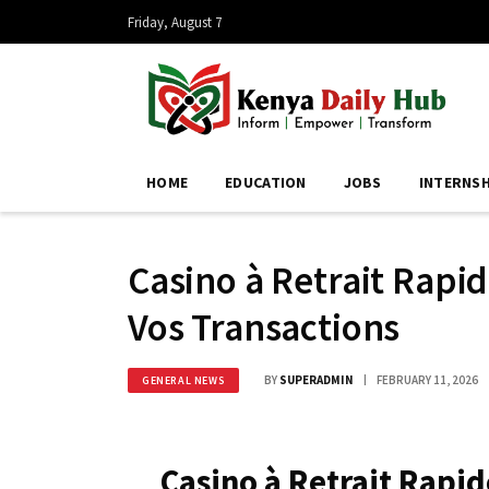
Friday, August 7
HOME
EDUCATION
JOBS
INTERNSH
Casino à Retrait Rapi
Vos Transactions
BY
SUPERADMIN
FEBRUARY 11, 2026
GENERAL NEWS
Casino à Retrait Rapi