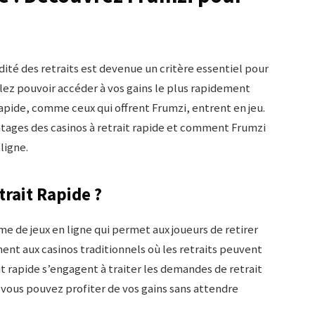
dité des retraits est devenue un critère essentiel pour
lez pouvoir accéder à vos gains le plus rapidement
 rapide, comme ceux qui offrent Frumzi, entrent en jeu.
ntages des casinos à retrait rapide et comment Frumzi
ligne.
trait Rapide ?
me de jeux en ligne qui permet aux joueurs de retirer
ent aux casinos traditionnels où les retraits peuvent
ait rapide s’engagent à traiter les demandes de retrait
ue vous pouvez profiter de vos gains sans attendre