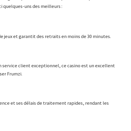
 quelques-uns des meilleurs :
jeux et garantit des retraits en moins de 30 minutes.
 service client exceptionnel, ce casino est un excellent
iser Frumzi.
ence et ses délais de traitement rapides, rendant les