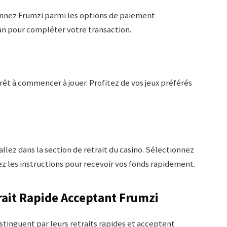
onnez Frumzi parmi les options de paiement
ran pour compléter votre transaction.
rêt à commencer à jouer. Profitez de vos jeux préférés
allez dans la section de retrait du casino. Sélectionnez
 les instructions pour recevoir vos fonds rapidement.
trait Rapide Acceptant Frumzi
distinguent par leurs retraits rapides et acceptent