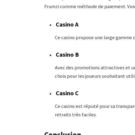
Frumzi comme méthode de paiement. Voici
Casino A
Ce casino propose une large gamme de 
Casino B
Avec des promotions attractives et un
choix pour les joueurs souhaitant util
Casino C
Ce casino est réputé pour sa transpar
retraits très faciles.
Conclusion