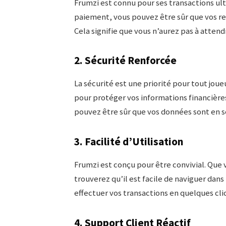
Frumzi est connu pour ses transactions ul
paiement, vous pouvez être sûr que vos ret
Cela signifie que vous n’aurez pas à attend
2. Sécurité Renforcée
La sécurité est une priorité pour tout joue
pour protéger vos informations financières
pouvez être sûr que vos données sont en s
3. Facilité d’Utilisation
Frumzi est conçu pour être convivial. Que
trouverez qu’il est facile de naviguer dans
effectuer vos transactions en quelques cl
4. Support Client Réactif