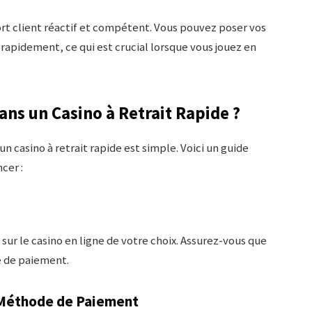
rt client réactif et compétent. Vous pouvez poser vos
rapidement, ce qui est crucial lorsque vous jouez en
ns un Casino à Retrait Rapide ?
un casino à retrait rapide est simple. Voici un guide
cer :
ur le casino en ligne de votre choix. Assurez-vous que
 de paiement.
 Méthode de Paiement