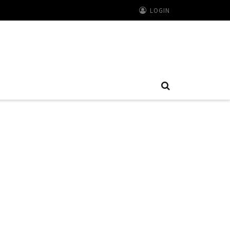
LOGIN