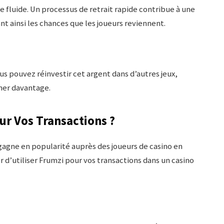
 fluide. Un processus de retrait rapide contribue à une
t ainsi les chances que les joueurs reviennent.
s pouvez réinvestir cet argent dans d’autres jeux,
ner davantage.
ur Vos Transactions ?
agne en popularité auprès des joueurs de casino en
r d’utiliser Frumzi pour vos transactions dans un casino