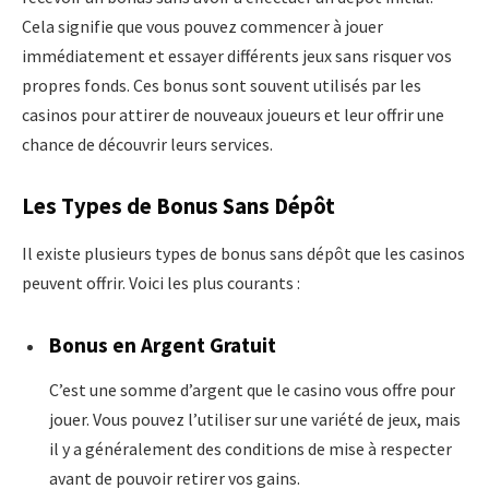
Cela signifie que vous pouvez commencer à jouer
immédiatement et essayer différents jeux sans risquer vos
propres fonds. Ces bonus sont souvent utilisés par les
casinos pour attirer de nouveaux joueurs et leur offrir une
chance de découvrir leurs services.
Les Types de Bonus Sans Dépôt
Il existe plusieurs types de bonus sans dépôt que les casinos
peuvent offrir. Voici les plus courants :
Bonus en Argent Gratuit
C’est une somme d’argent que le casino vous offre pour
jouer. Vous pouvez l’utiliser sur une variété de jeux, mais
il y a généralement des conditions de mise à respecter
avant de pouvoir retirer vos gains.