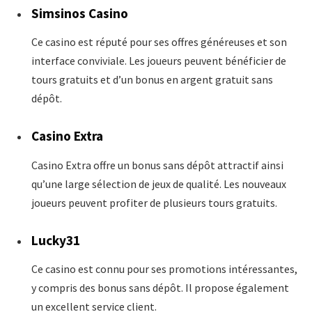
Simsinos Casino
Ce casino est réputé pour ses offres généreuses et son
interface conviviale. Les joueurs peuvent bénéficier de
tours gratuits et d’un bonus en argent gratuit sans
dépôt.
Casino Extra
Casino Extra offre un bonus sans dépôt attractif ainsi
qu’une large sélection de jeux de qualité. Les nouveaux
joueurs peuvent profiter de plusieurs tours gratuits.
Lucky31
Ce casino est connu pour ses promotions intéressantes,
y compris des bonus sans dépôt. Il propose également
un excellent service client.