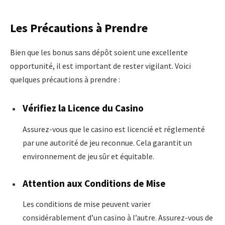
Les Précautions à Prendre
Bien que les bonus sans dépôt soient une excellente
opportunité, il est important de rester vigilant. Voici
quelques précautions à prendre :
Vérifiez la Licence du Casino
Assurez-vous que le casino est licencié et réglementé
par une autorité de jeu reconnue. Cela garantit un
environnement de jeu sûr et équitable.
Attention aux Conditions de Mise
Les conditions de mise peuvent varier
considérablement d’un casino à l’autre. Assurez-vous de