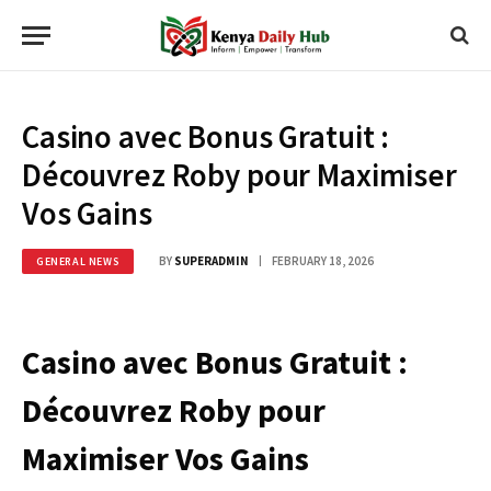
Casino avec Bonus Gratuit :
Découvrez Roby pour Maximiser
Vos Gains
BY
SUPERADMIN
FEBRUARY 18, 2026
GENERAL NEWS
Casino avec Bonus Gratuit :
Découvrez Roby pour
Maximiser Vos Gains