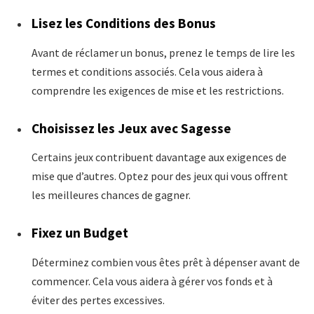
Lisez les Conditions des Bonus
Avant de réclamer un bonus, prenez le temps de lire les
termes et conditions associés. Cela vous aidera à
comprendre les exigences de mise et les restrictions.
Choisissez les Jeux avec Sagesse
Certains jeux contribuent davantage aux exigences de
mise que d’autres. Optez pour des jeux qui vous offrent
les meilleures chances de gagner.
Fixez un Budget
Déterminez combien vous êtes prêt à dépenser avant de
commencer. Cela vous aidera à gérer vos fonds et à
éviter des pertes excessives.