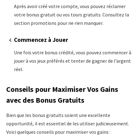
Après avoir créé votre compte, vous pouvez réclamer
votre bonus gratuit ou vos tours gratuits. Consultez la
section promotions pour ne rien manquer.
Commencez à Jouer
Une fois votre bonus crédité, vous pouvez commencer à
jouer à vos jeux préférés et tenter de gagner de l’argent
réel.
Conseils pour Maximiser Vos Gains
avec des Bonus Gratuits
Bien que les bonus gratuits soient une excellente
opportunité, il est essentiel de les utiliser judicieusement.
Voici quelques conseils pour maximiser vos gains :