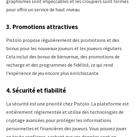
graphismes sont impeccables et les croupiers sont formés
pour offrir un service de haut niveau.
3. Promotions attractives
Pistolo propose régulièrement des promotions et des
bonus pour les nouveaux joueurs et les joueurs réguliers.
Cela inclut des bonus de bienvenue, des promotions de
recharge et des programmes de fidélité, ce qui rend
l’expérience de jeu encore plus enrichissante.
4. Sécurité et fiabilité
La sécurité est une priorité chez Pistolo. La plateforme est
entièrement réglementée et utilise des technologies de
cryptage avancées pour protéger les informations
personnelles et financières des joueurs. Vous pouvez jouer
en toute confiance, sachant que vos données sont en