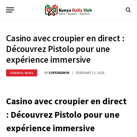
Casino avec croupier en direct :
Découvrez Pistolo pour une
expérience immersive
BY
SUPERADMIN
FEBRUARY 12, 2026
GENERAL NEWS
Casino avec croupier en direct
: Découvrez Pistolo pour une
expérience immersive