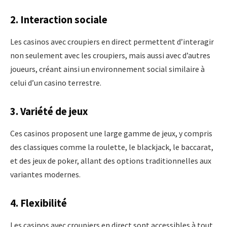
2. Interaction sociale
Les casinos avec croupiers en direct permettent d’interagir
non seulement avec les croupiers, mais aussi avec d’autres
joueurs, créant ainsi un environnement social similaire à
celui d’un casino terrestre.
3. Variété de jeux
Ces casinos proposent une large gamme de jeux, y compris
des classiques comme la roulette, le blackjack, le baccarat,
et des jeux de poker, allant des options traditionnelles aux
variantes modernes.
4. Flexibilité
Les casinos avec croupiers en direct sont accessibles à tout