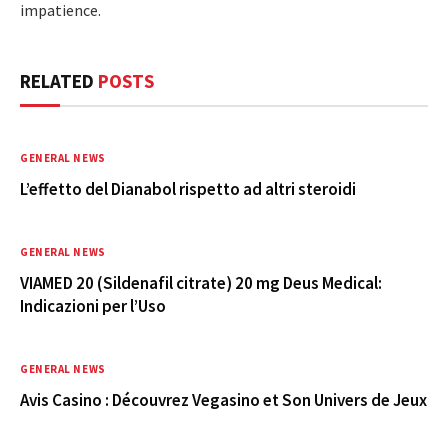
impatience.
RELATED
POSTS
GENERAL NEWS
L’effetto del Dianabol rispetto ad altri steroidi
GENERAL NEWS
VIAMED 20 (Sildenafil citrate) 20 mg Deus Medical:
Indicazioni per l’Uso
GENERAL NEWS
Avis Casino : Découvrez Vegasino et Son Univers de Jeux