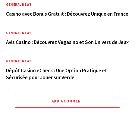
GENERAL NEWS
Casino avec Bonus Gratuit : Découvrez Unique en France
GENERAL NEWS
Avis Casino : Découvrez Vegasino et Son Univers de Jeux
GENERAL NEWS
Dépôt Casino eCheck : Une Option Pratique et
Sécurisée pour Jouer sur Verde
ADD A COMMENT