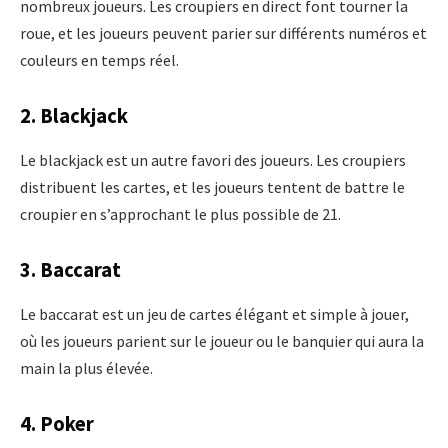
nombreux joueurs. Les croupiers en direct font tourner la
roue, et les joueurs peuvent parier sur différents numéros et
couleurs en temps réel.
2. Blackjack
Le blackjack est un autre favori des joueurs. Les croupiers
distribuent les cartes, et les joueurs tentent de battre le
croupier en s’approchant le plus possible de 21.
3. Baccarat
Le baccarat est un jeu de cartes élégant et simple à jouer,
où les joueurs parient sur le joueur ou le banquier qui aura la
main la plus élevée.
4. Poker