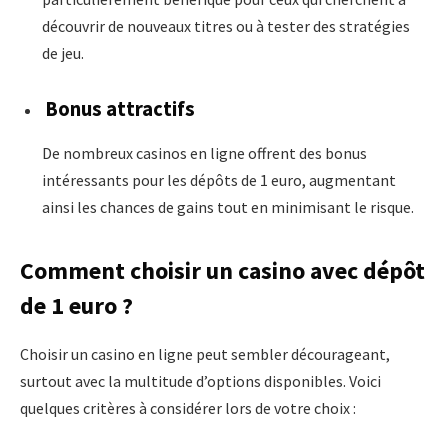
découvrir de nouveaux titres ou à tester des stratégies
de jeu.
Bonus attractifs
De nombreux casinos en ligne offrent des bonus
intéressants pour les dépôts de 1 euro, augmentant
ainsi les chances de gains tout en minimisant le risque.
Comment choisir un casino avec dépôt
de 1 euro ?
Choisir un casino en ligne peut sembler décourageant,
surtout avec la multitude d’options disponibles. Voici
quelques critères à considérer lors de votre choix :