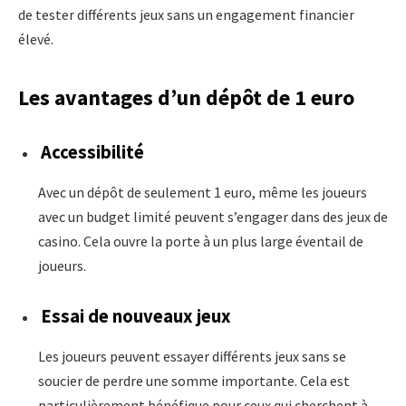
de tester différents jeux sans un engagement financier
élevé.
Les avantages d’un dépôt de 1 euro
Accessibilité
Avec un dépôt de seulement 1 euro, même les joueurs
avec un budget limité peuvent s’engager dans des jeux de
casino. Cela ouvre la porte à un plus large éventail de
joueurs.
Essai de nouveaux jeux
Les joueurs peuvent essayer différents jeux sans se
soucier de perdre une somme importante. Cela est
particulièrement bénéfique pour ceux qui cherchent à