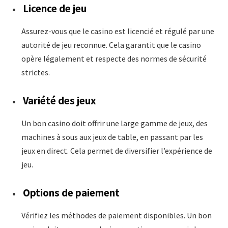
Licence de jeu
Assurez-vous que le casino est licencié et régulé par une
autorité de jeu reconnue. Cela garantit que le casino
opère légalement et respecte des normes de sécurité
strictes.
Variété des jeux
Un bon casino doit offrir une large gamme de jeux, des
machines à sous aux jeux de table, en passant par les
jeux en direct. Cela permet de diversifier l’expérience de
jeu.
Options de paiement
Vérifiez les méthodes de paiement disponibles. Un bon