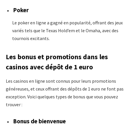
Poker
Le poker en ligne a gagné en popularité, offrant des jeux
variés tels que le Texas Hold’em et le Omaha, avec des
tournois excitants.
Les bonus et promotions dans les
casinos avec dépôt de 1 euro
Les casinos en ligne sont connus pour leurs promotions
généreuses, et ceux offrant des dépôts de 1 euro ne font pas
exception. Voici quelques types de bonus que vous pouvez
trouver :
Bonus de bienvenue