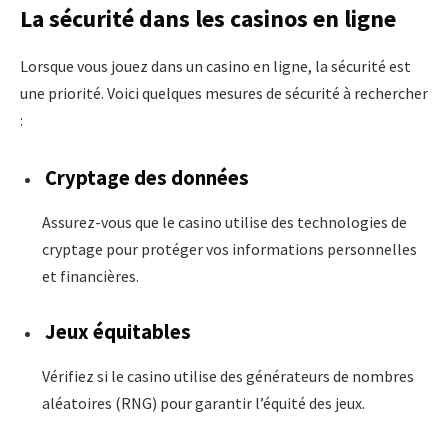
La sécurité dans les casinos en ligne
Lorsque vous jouez dans un casino en ligne, la sécurité est
une priorité. Voici quelques mesures de sécurité à rechercher
:
Cryptage des données
Assurez-vous que le casino utilise des technologies de
cryptage pour protéger vos informations personnelles
et financières.
Jeux équitables
Vérifiez si le casino utilise des générateurs de nombres
aléatoires (RNG) pour garantir l’équité des jeux.