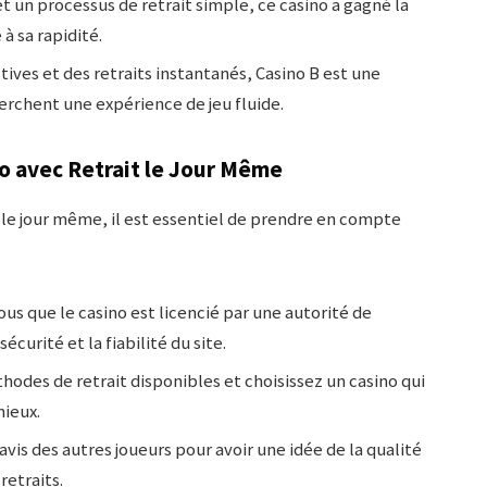
 et un processus de retrait simple, ce casino a gagné la
à sa rapidité.
tives et des retraits instantanés, Casino B est une
erchent une expérience de jeu fluide.
no avec Retrait le Jour Même
t le jour même, il est essentiel de prendre en compte
us que le casino est licencié par une autorité de
écurité et la fiabilité du site.
hodes de retrait disponibles et choisissez un casino qui
mieux.
 avis des autres joueurs pour avoir une idée de la qualité
retraits.