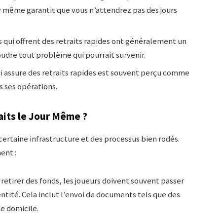
ur même garantit que vous n’attendrez pas des jours
s qui offrent des retraits rapides ont généralement un
soudre tout problème qui pourrait survenir.
i assure des retraits rapides est souvent perçu comme
ns ses opérations.
its le Jour Même ?
certaine infrastructure et des processus bien rodés.
ent :
retirer des fonds, les joueurs doivent souvent passer
entité. Cela inclut l’envoi de documents tels que des
de domicile.