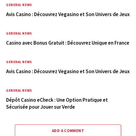
GENERAL NEWS
Avis Casino : Découvrez Vegasino et Son Univers de Jeux
GENERAL NEWS
Casino avec Bonus Gratuit : Découvrez Unique en France
GENERAL NEWS
Avis Casino : Découvrez Vegasino et Son Univers de Jeux
GENERAL NEWS
Dépôt Casino eCheck : Une Option Pratique et
Sécurisée pour Jouer sur Verde
ADD A COMMENT