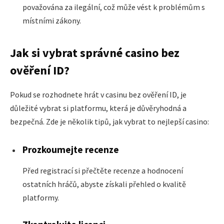
považována za ilegální, což může vést k problémům s
místními zákony.
Jak si vybrat správné casino bez
ověření ID?
Pokud se rozhodnete hrát v casinu bez ověření ID, je
důležité vybrat si platformu, která je důvěryhodná a
bezpečná. Zde je několik tipů, jak vybrat to nejlepší casino:
Prozkoumejte recenze
Před registrací si přečtěte recenze a hodnocení
ostatních hráčů, abyste získali přehled o kvalitě
platformy.