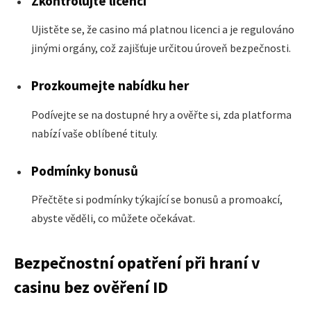
Zkontrolujte licenci
Ujistěte se, že casino má platnou licenci a je regulováno
jinými orgány, což zajišťuje určitou úroveň bezpečnosti.
Prozkoumejte nabídku her
Podívejte se na dostupné hry a ověřte si, zda platforma
nabízí vaše oblíbené tituly.
Podmínky bonusů
Přečtěte si podmínky týkající se bonusů a promoakcí,
abyste věděli, co můžete očekávat.
Bezpečnostní opatření při hraní v
casinu bez ověření ID