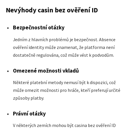
Nevýhody casin bez ověření ID
Bezpečnostní otázky
Jedním z hlavních problémů je bezpečnost. Absence
ověření identity může znamenat, že platforma není
dostatečně regulována, což může vést k podvodům.
Omezené možnosti vkladů
Některé platební metody nemusí být k dispozici, což
může omezit možnosti pro hráče, kteří preferují určité
způsoby platby.
Právní otázky
V některých zemích mohou být casina bez ověření ID