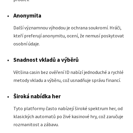
Anonymita
Další významnou výhodou je ochrana soukromí. Hráči,
kteří preferují anonymitu, ocení, že nemusí poskytovat
osobní údaje.
Snadnost vkladů a výběrů
Většina casin bez ověření ID nabízí jednoduché a rychlé
metody vkladu a výběru, což usnadňuje správu financí.
Široká nabídka her
Tyto platformy často nabízejí široké spektrum her, od
klasických automatů po živé kasinové hry, což zaručuje
rozmanitost a zábavu.