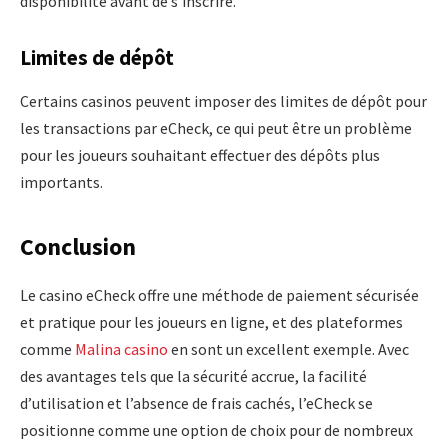
disponibilité avant de s’inscrire.
Limites de dépôt
Certains casinos peuvent imposer des limites de dépôt pour
les transactions par eCheck, ce qui peut être un problème
pour les joueurs souhaitant effectuer des dépôts plus
importants.
Conclusion
Le casino eCheck offre une méthode de paiement sécurisée
et pratique pour les joueurs en ligne, et des plateformes
comme
Malina casino
en sont un excellent exemple. Avec
des avantages tels que la sécurité accrue, la facilité
d’utilisation et l’absence de frais cachés, l’eCheck se
positionne comme une option de choix pour de nombreux