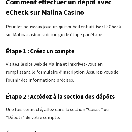
Comment effectuer un dépôt avec
eCheck sur Malina Casino
Pour les nouveaux joueurs qui souhaitent utiliser l’eCheck
sur Malina casino, voici un guide étape par étape :
Étape 1 : Créez un compte
Visitez le site web de Malina et inscrivez-vous en
remplissant le formulaire d’inscription. Assurez-vous de
fournir des informations précises.
Étape 2 : Accédez à la section des dépôts
Une fois connecté, allez dans la section “Caisse” ou
“Dépôts” de votre compte.