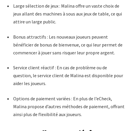
Large sélection de jeux : Malina offre un vaste choix de
jeux allant des machines à sous aux jeux de table, ce qui
attire un large public.
Bonus attractifs : Les nouveaux joueurs peuvent
bénéficier de bonus de bienvenue, ce qui leur permet de
commencer à jouer sans risquer leur propre argent.
Service client réactif : En cas de problème ou de
question, le service client de Malina est disponible pour
aider les joueurs.
Options de paiement variées : En plus de l’eCheck,
Malina propose d’autres méthodes de paiement, offrant
ainsi plus de flexibilité aux joueurs.