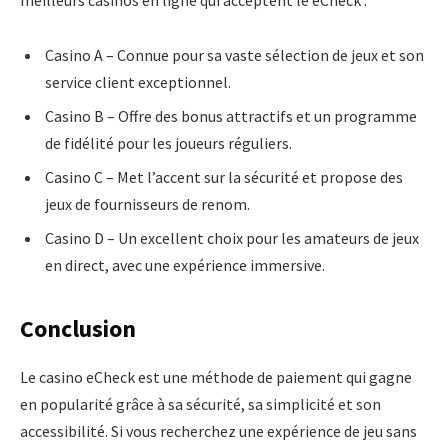
Casino A – Connue pour sa vaste sélection de jeux et son
service client exceptionnel.
Casino B – Offre des bonus attractifs et un programme
de fidélité pour les joueurs réguliers.
Casino C – Met l’accent sur la sécurité et propose des
jeux de fournisseurs de renom.
Casino D – Un excellent choix pour les amateurs de jeux
en direct, avec une expérience immersive.
Conclusion
Le casino eCheck est une méthode de paiement qui gagne
en popularité grâce à sa sécurité, sa simplicité et son
accessibilité. Si vous recherchez une expérience de jeu sans