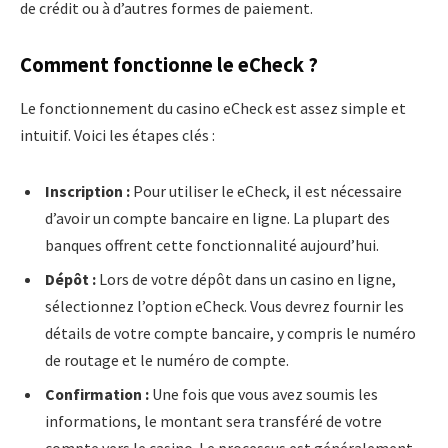
de crédit ou à d’autres formes de paiement.
Comment fonctionne le eCheck ?
Le fonctionnement du casino eCheck est assez simple et
intuitif. Voici les étapes clés :
Inscription :
Pour utiliser le eCheck, il est nécessaire
d’avoir un compte bancaire en ligne. La plupart des
banques offrent cette fonctionnalité aujourd’hui.
Dépôt :
Lors de votre dépôt dans un casino en ligne,
sélectionnez l’option eCheck. Vous devrez fournir les
détails de votre compte bancaire, y compris le numéro
de routage et le numéro de compte.
Confirmation :
Une fois que vous avez soumis les
informations, le montant sera transféré de votre
compte vers le casino. Le processus est généralement