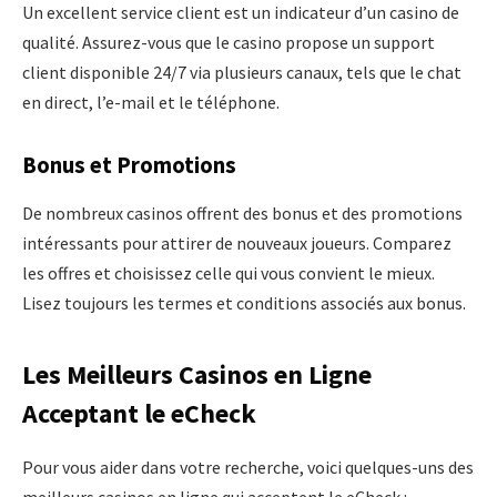
Un excellent service client est un indicateur d’un casino de
qualité. Assurez-vous que le casino propose un support
client disponible 24/7 via plusieurs canaux, tels que le chat
en direct, l’e-mail et le téléphone.
Bonus et Promotions
De nombreux casinos offrent des bonus et des promotions
intéressants pour attirer de nouveaux joueurs. Comparez
les offres et choisissez celle qui vous convient le mieux.
Lisez toujours les termes et conditions associés aux bonus.
Les Meilleurs Casinos en Ligne
Acceptant le eCheck
Pour vous aider dans votre recherche, voici quelques-uns des
meilleurs casinos en ligne qui acceptent le eCheck :