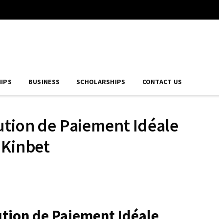
IPS
BUSINESS
SCHOLARSHIPS
CONTACT US
ution de Paiement Idéale
 Kinbet
ution de Paiement Idéale