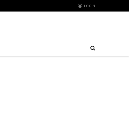
LOGIN