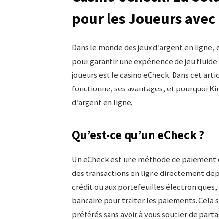
pour les Joueurs avec
Dans le monde des jeux d’argent en ligne,
pour garantir une expérience de jeu fluide 
joueurs est le casino eCheck. Dans cet art
fonctionne, ses avantages, et pourquoi Kin
d’argent en ligne.
Qu’est-ce qu’un eCheck ?
Un eCheck est une méthode de paiement él
des transactions en ligne directement dep
crédit ou aux portefeuilles électroniques,
bancaire pour traiter les paiements. Cela s
préférés sans avoir à vous soucier de parta