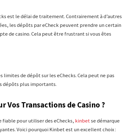
ks est le délai de traitement. Contrairement à d’autres
es, les dépôts par eCheck peuvent prendre un certain
te de casino. Cela peut être frustrant si vous êtes
 limites de dépôt sur les eChecks. Cela peut ne pas
es dépôts plus importants.
ur Vos Transactions de Casino ?
 fiable pour utiliser des eChecks,
kinbet
se démarque
antes. Voici pourquoi Kinbet est un excellent choix :