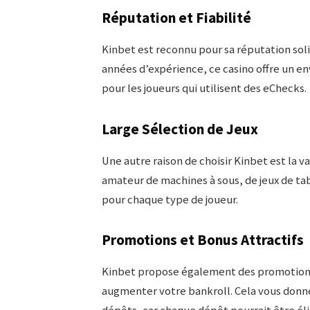
Réputation et Fiabilité
Kinbet est reconnu pour sa réputation solid
années d’expérience, ce casino offre un env
pour les joueurs qui utilisent des eChecks.
Large Sélection de Jeux
Une autre raison de choisir Kinbet est la 
amateur de machines à sous, de jeux de tabl
pour chaque type de joueur.
Promotions et Bonus Attractifs
Kinbet propose également des promotions
augmenter votre bankroll. Cela vous donne