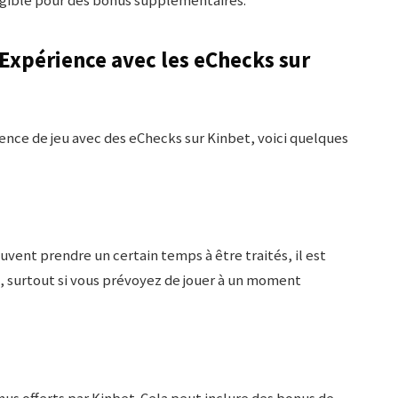
igible pour des bonus supplémentaires.
xpérience avec les eChecks sur
ience de jeu avec des eChecks sur Kinbet, voici quelques
vent prendre un certain temps à être traités, il est
ce, surtout si vous prévoyez de jouer à un moment