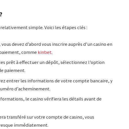
?
relativement simple. Voici les étapes clés :
, vous devez d’abord vous inscrire auprès d’un casino en
e paiement, comme
kinbet
.
es prêt à effectuer un dépôt, sélectionnez l’option
de paiement.
ez entrer les informations de votre compte bancaire, y
 numéro d’acheminement.
formations, le casino vérifiera les détails avant de
sera transféré sur votre compte de casino, vous
presque immédiatement.