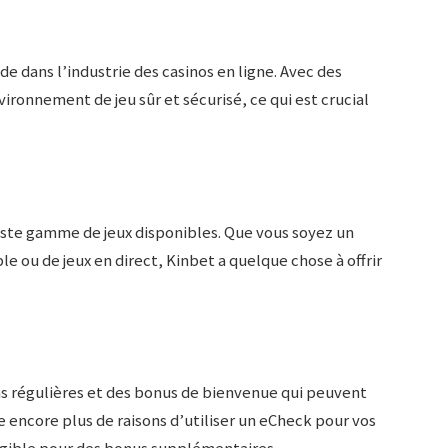
e dans l’industrie des casinos en ligne. Avec des
ironnement de jeu sûr et sécurisé, ce qui est crucial
vaste gamme de jeux disponibles. Que vous soyez un
e ou de jeux en direct, Kinbet a quelque chose à offrir
 régulières et des bonus de bienvenue qui peuvent
 encore plus de raisons d’utiliser un eCheck pour vos