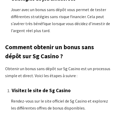
Jouer avec un bonus sans dépôt vous permet de tester
différentes stratégies sans risque financier. Cela peut
s’avérer très bénéfique lorsque vous décidez d’investir de
l’argent réel plus tard.
Comment obtenir un bonus sans
dépôt sur Sg Casino ?
Obtenir un bonus sans dépôt sur Sg Casino est un processus
simple et direct. Voici les étapes à suivre :
Visitez le site de Sg Casino
Rendez-vous sur le site officiel de Sg Casino et explorez
les différentes offres de bonus disponibles.