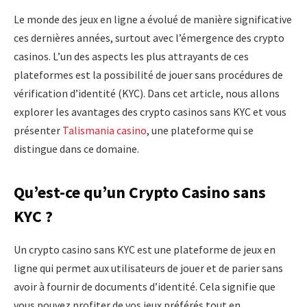
Le monde des jeux en ligne a évolué de manière significative
ces dernières années, surtout avec l’émergence des crypto
casinos. L’un des aspects les plus attrayants de ces
plateformes est la possibilité de jouer sans procédures de
vérification d’identité (KYC). Dans cet article, nous allons
explorer les avantages des crypto casinos sans KYC et vous
présenter
Talismania casino
, une plateforme qui se
distingue dans ce domaine.
Qu’est-ce qu’un Crypto Casino sans
KYC ?
Un crypto casino sans KYC est une plateforme de jeux en
ligne qui permet aux utilisateurs de jouer et de parier sans
avoir à fournir de documents d’identité. Cela signifie que
vous pouvez profiter de vos jeux préférés tout en