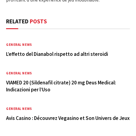
RELATED
POSTS
GENERAL NEWS
L’effetto del Dianabol rispetto ad altri steroidi
GENERAL NEWS
VIAMED 20 (Sildenafil citrate) 20 mg Deus Medical:
Indicazioni per l’Uso
GENERAL NEWS
Avis Casino : Découvrez Vegasino et Son Univers de Jeux