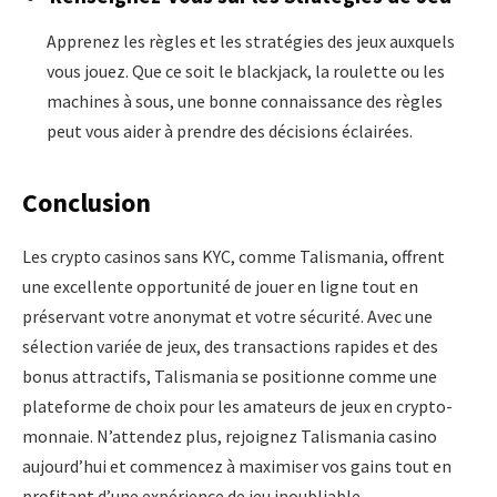
Apprenez les règles et les stratégies des jeux auxquels
vous jouez. Que ce soit le blackjack, la roulette ou les
machines à sous, une bonne connaissance des règles
peut vous aider à prendre des décisions éclairées.
Conclusion
Les crypto casinos sans KYC, comme Talismania, offrent
une excellente opportunité de jouer en ligne tout en
préservant votre anonymat et votre sécurité. Avec une
sélection variée de jeux, des transactions rapides et des
bonus attractifs, Talismania se positionne comme une
plateforme de choix pour les amateurs de jeux en crypto-
monnaie. N’attendez plus, rejoignez Talismania casino
aujourd’hui et commencez à maximiser vos gains tout en
profitant d’une expérience de jeu inoubliable.