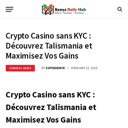
Crypto Casino sans KYC :
Découvrez Talismania et
Maximisez Vos Gains
BY
SUPERADMIN
FEBRUARY 18, 2026
GENERAL NEWS
Crypto Casino sans KYC :
Découvrez Talismania et
Maximisez Vos Gains