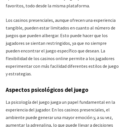
favoritos, todo desde la misma plataforma.
Los casinos presenciales, aunque ofrecen una experiencia
tangible, pueden estar limitados en cuanto al número de
juegos que pueden albergar. Esto puede hacer que los
jugadores se sientan restringidos, ya que no siempre
pueden encontrar el juego específico que desean. La
flexibilidad de los casinos online permite a los jugadores
experimentar con más facilidad diferentes estilos de juego
y estrategias.
Aspectos psicológicos del juego
La psicología del juego juega un papel fundamental en la
experiencia del jugador. En los casinos presenciales, el
ambiente puede generar una mayor emoción y, a su vez,
aumentar la adrenalina, lo que puede llevar a decisiones