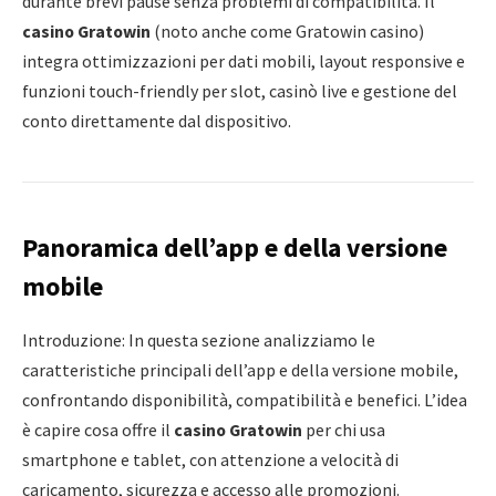
durante brevi pause senza problemi di compatibilità. Il
casino Gratowin
(noto anche come Gratowin casino)
integra ottimizzazioni per dati mobili, layout responsive e
funzioni touch-friendly per slot, casinò live e gestione del
conto direttamente dal dispositivo.
Panoramica dell’app e della versione
mobile
Introduzione: In questa sezione analizziamo le
caratteristiche principali dell’app e della versione mobile,
confrontando disponibilità, compatibilità e benefici. L’idea
è capire cosa offre il
casino Gratowin
per chi usa
smartphone e tablet, con attenzione a velocità di
caricamento, sicurezza e accesso alle promozioni.