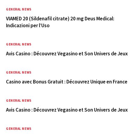
GENERAL NEWS
VIAMED 20 (Sildenafil citrate) 20 mg Deus Medical:
Indicazioni per l’Uso
GENERAL NEWS
Avis Casino : Découvrez Vegasino et Son Univers de Jeux
GENERAL NEWS
Casino avec Bonus Gratuit : Découvrez Unique en France
GENERAL NEWS
Avis Casino : Découvrez Vegasino et Son Univers de Jeux
GENERAL NEWS