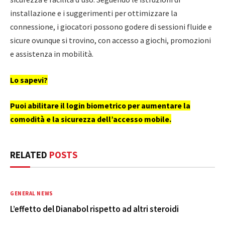
installazione e i suggerimenti per ottimizzare la
connessione, i giocatori possono godere di sessioni fluide e
sicure ovunque si trovino, con accesso a giochi, promozioni
e assistenza in mobilità.
Lo sapevi?
Puoi abilitare il login biometrico per aumentare la
comodità e la sicurezza dell’accesso mobile.
RELATED
POSTS
GENERAL NEWS
L’effetto del Dianabol rispetto ad altri steroidi