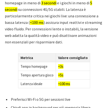
homepage in meno di
3 secondi
e i giochi in meno di
5
secondi
su connessioni 4G/5G stabili. La latenza è
particolarmente critica nei giochi live: una connessione a
bassa latenza (
<100 ms
) assicura input reattivi e streaming
video fluido. Per connessioni lente o instabili, la versione
web adatta la qualità video e può disattivare animazioni
non essenziali per risparmiare dati.
Metrica
Valore consigliato
Tempo homepage
<3s
Tempo apertura gioco
<5s
Latenza ideale
<100 ms
Preferisci Wi‑Fi o 5G per sessioni live
Chiudi app in background per più memoria libera