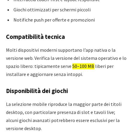
Giochi ottimizzati per schermi piccoli
Notifiche push per offerte e promozioni
Compatibilità tecnica
Molti dispositivi moderni supportano l’app nativa o la
versione web. Verifica la versione del sistema operativo e lo
spazio libero: tipicamente serve
50–100 MB
liberi per
installare e aggiornare senza intoppi.
Disponibilità dei giochi
La selezione mobile riproduce la maggior parte dei titoli
desktop, con particolare presenza di slot e tavoli live;
alcuni giochi avanzati potrebbero essere esclusivi per la
versione desktop.