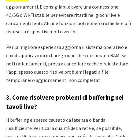
aggiornamenti. È consigliabile avere una connessione
4G/5G o Wi‑Fi stabile per evitare ritardi nei giochi live e
caricamenti lenti. Alcune funzioni potrebbero richiedere più
risorse su dispositivi molto vecchi.
Per la migliore esperienza aggiorna il sistema operativo e
chiudi applicazioni in background che consumano RAM. Se
noti rallentamenti, prova a cancellare cache o reinstallare
l’app; spesso questo risolve problemi legati a file
temporanei o aggiornamenti non completati.
3. Come risolvere problemi di buffering nei
tavoli live?
Il buffering è spesso causato da latenza o banda
insufficiente. Verifica la qualità della rete e, se possibile,
passa a Wi‑Fi o a una connessione a più alta velocità. Nelle