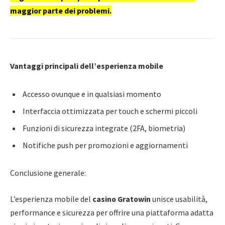
maggior parte dei problemi.
Vantaggi principali dell’esperienza mobile
Accesso ovunque e in qualsiasi momento
Interfaccia ottimizzata per touch e schermi piccoli
Funzioni di sicurezza integrate (2FA, biometria)
Notifiche push per promozioni e aggiornamenti
Conclusione generale:
L’esperienza mobile del
casino Gratowin
unisce usabilità,
performance e sicurezza per offrire una piattaforma adatta