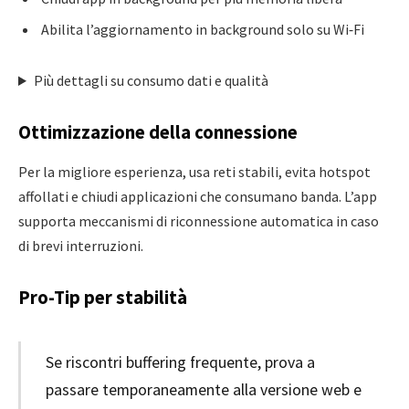
Abilita l’aggiornamento in background solo su Wi‑Fi
Più dettagli su consumo dati e qualità
Ottimizzazione della connessione
Per la migliore esperienza, usa reti stabili, evita hotspot
affollati e chiudi applicazioni che consumano banda. L’app
supporta meccanismi di riconnessione automatica in caso
di brevi interruzioni.
Pro-Tip per stabilità
Se riscontri buffering frequente, prova a
passare temporaneamente alla versione web e