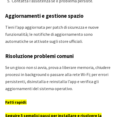
Contatta l’assistenza se il problema persiste.
Aggiornamenti e gestione spazio
Tieni l’app aggiornata per patch di sicurezza e nuove
funzionalità; le notifiche di aggiornamento sono
automatiche se attivate sugli store ufficiali.
Risoluzione problemi comuni
Se un gioco non si avvia, prova a liberare memoria, chiudere
processi in background o passare alla rete Wi‑Fi; per errori
persistenti, disinstalla e reinstalla l’app e verifica gli
aggiornamenti del sistema operativo.
Fatti rapidi:
Seguire 5 semplici passi per installare e risolvere la