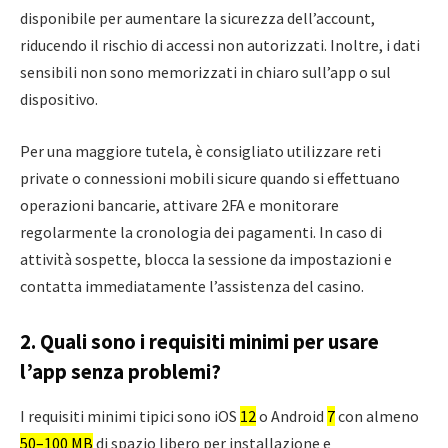
disponibile per aumentare la sicurezza dell’account,
riducendo il rischio di accessi non autorizzati. Inoltre, i dati
sensibili non sono memorizzati in chiaro sull’app o sul
dispositivo.
Per una maggiore tutela, è consigliato utilizzare reti
private o connessioni mobili sicure quando si effettuano
operazioni bancarie, attivare 2FA e monitorare
regolarmente la cronologia dei pagamenti. In caso di
attività sospette, blocca la sessione da impostazioni e
contatta immediatamente l’assistenza del casino.
2. Quali sono i requisiti minimi per usare
l’app senza problemi?
I requisiti minimi tipici sono iOS
12
o Android
7
con almeno
50–100 MB
di spazio libero per installazione e