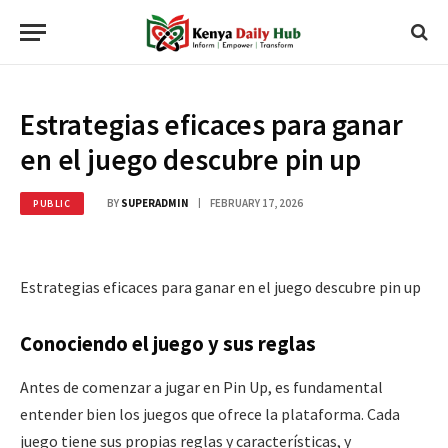
Estrategias eficaces para ganar
en el juego descubre pin up
BY
SUPERADMIN
FEBRUARY 17, 2026
PUBLIC
Estrategias eficaces para ganar en el juego descubre pin up
Conociendo el juego y sus reglas
Antes de comenzar a jugar en Pin Up, es fundamental
entender bien los juegos que ofrece la plataforma. Cada
juego tiene sus propias reglas y características, y