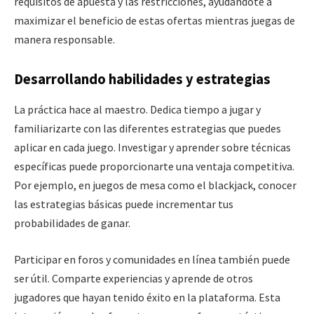
requisitos de apuesta y las restricciones, ayudándote a
maximizar el beneficio de estas ofertas mientras juegas de
manera responsable.
Desarrollando habilidades y estrategias
La práctica hace al maestro. Dedica tiempo a jugar y
familiarizarte con las diferentes estrategias que puedes
aplicar en cada juego. Investigar y aprender sobre técnicas
específicas puede proporcionarte una ventaja competitiva.
Por ejemplo, en juegos de mesa como el blackjack, conocer
las estrategias básicas puede incrementar tus
probabilidades de ganar.
Participar en foros y comunidades en línea también puede
ser útil. Comparte experiencias y aprende de otros
jugadores que hayan tenido éxito en la plataforma. Esta