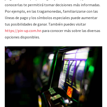
conocerlas te permitirá tomar decisiones más informadas.
Por ejemplo, en las tragamonedas, familiarizarse con las
líneas de pago y los símbolos especiales puede aumentar
tus posibilidades de ganar. También puedes visitar
https://pin-up.com.hn
para conocer más sobre las diversas
opciones disponibles.