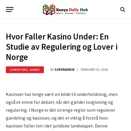
Hvor Faller Kasino Under: En
Studie av Regulering og Lover i
Norge
BY
SUPERADMIN
FEBRUARY 15, 2026
COMPUTERS, GAMES
Kasinoer har lenge vært en kilde til underholdning, men
også et emne for debatt når det gjelder lovgivning og
regulering. I Norge er det strenge regler som regulerer
gambling og kasinoer, og det er viktig å forstå hvor
kasinoer faller inn i det juridiske landskapet. Denne