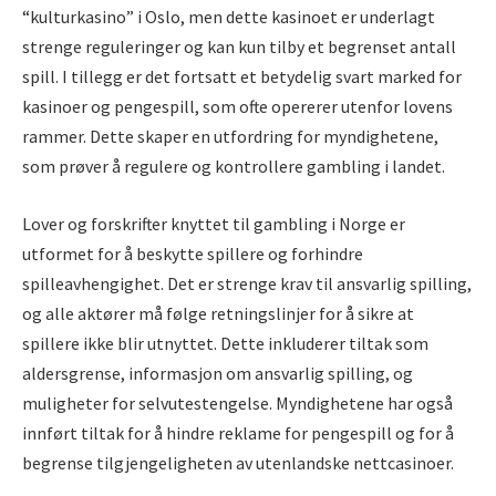
“kulturkasino” i Oslo, men dette kasinoet er underlagt
strenge reguleringer og kan kun tilby et begrenset antall
spill. I tillegg er det fortsatt et betydelig svart marked for
kasinoer og pengespill, som ofte opererer utenfor lovens
rammer. Dette skaper en utfordring for myndighetene,
som prøver å regulere og kontrollere gambling i landet.
Lover og forskrifter knyttet til gambling i Norge er
utformet for å beskytte spillere og forhindre
spilleavhengighet. Det er strenge krav til ansvarlig spilling,
og alle aktører må følge retningslinjer for å sikre at
spillere ikke blir utnyttet. Dette inkluderer tiltak som
aldersgrense, informasjon om ansvarlig spilling, og
muligheter for selvutestengelse. Myndighetene har også
innført tiltak for å hindre reklame for pengespill og for å
begrense tilgjengeligheten av utenlandske nettcasinoer.