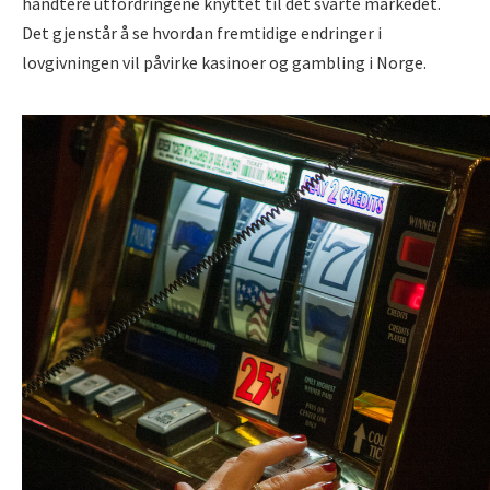
håndtere utfordringene knyttet til det svarte markedet.
Det gjenstår å se hvordan fremtidige endringer i
lovgivningen vil påvirke kasinoer og gambling i Norge.