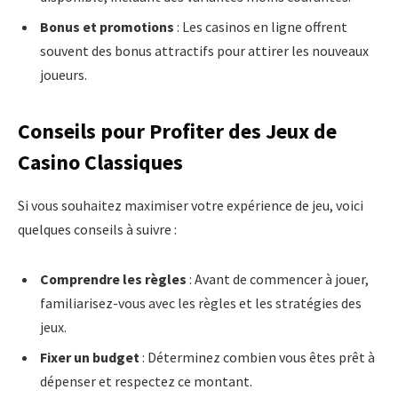
Bonus et promotions
: Les casinos en ligne offrent
souvent des bonus attractifs pour attirer les nouveaux
joueurs.
Conseils pour Profiter des Jeux de
Casino Classiques
Si vous souhaitez maximiser votre expérience de jeu, voici
quelques conseils à suivre :
Comprendre les règles
: Avant de commencer à jouer,
familiarisez-vous avec les règles et les stratégies des
jeux.
Fixer un budget
: Déterminez combien vous êtes prêt à
dépenser et respectez ce montant.