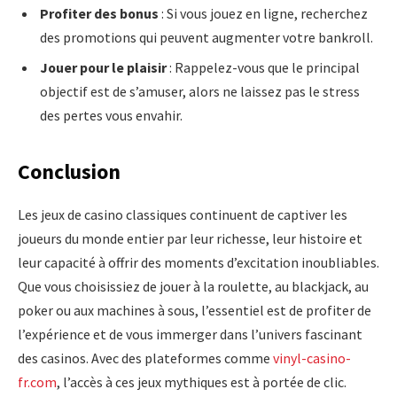
Profiter des bonus
: Si vous jouez en ligne, recherchez
des promotions qui peuvent augmenter votre bankroll.
Jouer pour le plaisir
: Rappelez-vous que le principal
objectif est de s’amuser, alors ne laissez pas le stress
des pertes vous envahir.
Conclusion
Les jeux de casino classiques continuent de captiver les
joueurs du monde entier par leur richesse, leur histoire et
leur capacité à offrir des moments d’excitation inoubliables.
Que vous choisissiez de jouer à la roulette, au blackjack, au
poker ou aux machines à sous, l’essentiel est de profiter de
l’expérience et de vous immerger dans l’univers fascinant
des casinos. Avec des plateformes comme
vinyl-casino-
fr.com
, l’accès à ces jeux mythiques est à portée de clic.