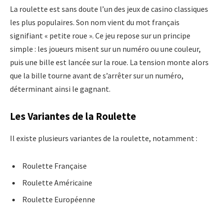
La roulette est sans doute l’un des jeux de casino classiques
les plus populaires. Son nom vient du mot français
signifiant « petite roue ». Ce jeu repose sur un principe
simple : les joueurs misent sur un numéro ou une couleur,
puis une bille est lancée sur la roue. La tension monte alors
que la bille tourne avant de s’arrêter sur un numéro,
déterminant ainsi le gagnant.
Les Variantes de la Roulette
Il existe plusieurs variantes de la roulette, notamment :
Roulette Française
Roulette Américaine
Roulette Européenne