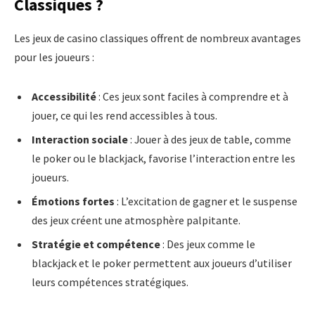
Classiques ?
Les jeux de casino classiques offrent de nombreux avantages
pour les joueurs :
Accessibilité
: Ces jeux sont faciles à comprendre et à
jouer, ce qui les rend accessibles à tous.
Interaction sociale
: Jouer à des jeux de table, comme
le poker ou le blackjack, favorise l’interaction entre les
joueurs.
Émotions fortes
: L’excitation de gagner et le suspense
des jeux créent une atmosphère palpitante.
Stratégie et compétence
: Des jeux comme le
blackjack et le poker permettent aux joueurs d’utiliser
leurs compétences stratégiques.