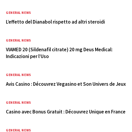
GENERAL NEWS
L’effetto del Dianabol rispetto ad altri steroidi
GENERAL NEWS
VIAMED 20 (Sildenafil citrate) 20 mg Deus Medical:
Indicazioni per l’Uso
GENERAL NEWS
Avis Casino : Découvrez Vegasino et Son Univers de Jeux
GENERAL NEWS
Casino avec Bonus Gratuit : Découvrez Unique en France
GENERAL NEWS