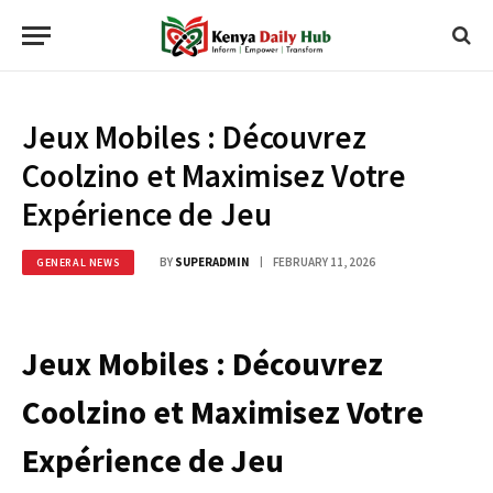
Jeux Mobiles : Découvrez
Coolzino et Maximisez Votre
Expérience de Jeu
BY
SUPERADMIN
FEBRUARY 11, 2026
GENERAL NEWS
Jeux Mobiles : Découvrez
Coolzino et Maximisez Votre
Expérience de Jeu