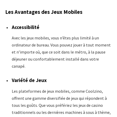
Les Avantages des Jeux Mobiles
Accessibilité
Avec les jeux mobiles, vous n’êtes plus limité à un
ordinateur de bureau. Vous pouvez jouer à tout moment
et n’importe où, que ce soit dans le métro, à la pause
déjeuner ou confortablement installé dans votre
canapé.
Variété de Jeux
Les plateformes de jeux mobiles, comme Coolzino,
offrent une gamme diversifiée de jeux qui répondent à
tous les goûts. Que vous préfériez les jeux de casino
traditionnels ou les dernières machines à sous à thème,