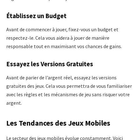
Établissez un Budget
Avant de commencer à jouer, fixez-vous un budget et
respectez-le. Cela vous aidera à jouer de manière
responsable tout en maximisant vos chances de gains.
Essayez les Versions Gratuites
Avant de parier de l’argent réel, essayez les versions
gratuites des jeux. Cela vous permettra de vous familiariser
avec les règles et les mécanismes de jeu sans risquer votre
argent.
Les Tendances des Jeux Mobiles
Le secteur des jeux mobiles évolue constamment. Voici