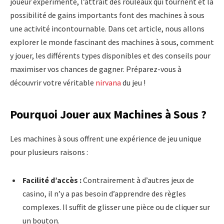
joueur expérimenté, l’attrait des rouleaux qui tournent et la
possibilité de gains importants font des machines à sous
une activité incontournable. Dans cet article, nous allons
explorer le monde fascinant des machines à sous, comment
y jouer, les différents types disponibles et des conseils pour
maximiser vos chances de gagner. Préparez-vous à
découvrir votre véritable
nirvana
du jeu !
Pourquoi Jouer aux Machines à Sous ?
Les machines à sous offrent une expérience de jeu unique
pour plusieurs raisons :
Facilité d’accès :
Contrairement à d’autres jeux de
casino, il n’y a pas besoin d’apprendre des règles
complexes. Il suffit de glisser une pièce ou de cliquer sur
un bouton.