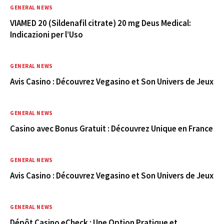
GENERAL NEWS
VIAMED 20 (Sildenafil citrate) 20 mg Deus Medical:
Indicazioni per l’Uso
GENERAL NEWS
Avis Casino : Découvrez Vegasino et Son Univers de Jeux
GENERAL NEWS
Casino avec Bonus Gratuit : Découvrez Unique en France
GENERAL NEWS
Avis Casino : Découvrez Vegasino et Son Univers de Jeux
GENERAL NEWS
Dépôt Casino eCheck : Une Option Pratique et