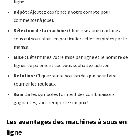
ligne.
Dépôt :
Ajoutez des fonds à votre compte pour
commencer à jouer.
Sélection de la machine :
Choisissez une machine à
sous qui vous plaît, en particulier celles inspirées par le
manga.
Mise :
Déterminez votre mise par ligne et le nombre de
lignes de paiement que vous souhaitez activer.
Rotation :
Cliquez sur le bouton de spin pour faire
tourner les rouleaux.
Gain :
Si les symboles forment des combinaisons
gagnantes, vous remportez un prix !
Les avantages des machines à sous en
ligne