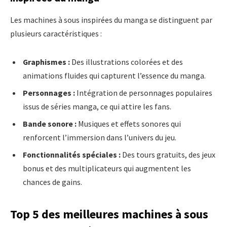
Les machines à sous inspirées du manga se distinguent par
plusieurs caractéristiques :
Graphismes :
Des illustrations colorées et des
animations fluides qui capturent l’essence du manga.
Personnages :
Intégration de personnages populaires
issus de séries manga, ce qui attire les fans.
Bande sonore :
Musiques et effets sonores qui
renforcent l’immersion dans l’univers du jeu.
Fonctionnalités spéciales :
Des tours gratuits, des jeux
bonus et des multiplicateurs qui augmentent les
chances de gains.
Top 5 des meilleures machines à sous