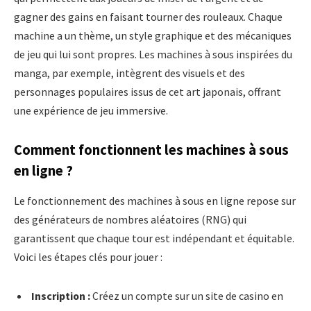
gagner des gains en faisant tourner des rouleaux. Chaque
machine a un thème, un style graphique et des mécaniques
de jeu qui lui sont propres. Les machines à sous inspirées du
manga, par exemple, intègrent des visuels et des
personnages populaires issus de cet art japonais, offrant
une expérience de jeu immersive.
Comment fonctionnent les machines à sous
en ligne ?
Le fonctionnement des machines à sous en ligne repose sur
des générateurs de nombres aléatoires (RNG) qui
garantissent que chaque tour est indépendant et équitable.
Voici les étapes clés pour jouer :
Inscription :
Créez un compte sur un site de casino en