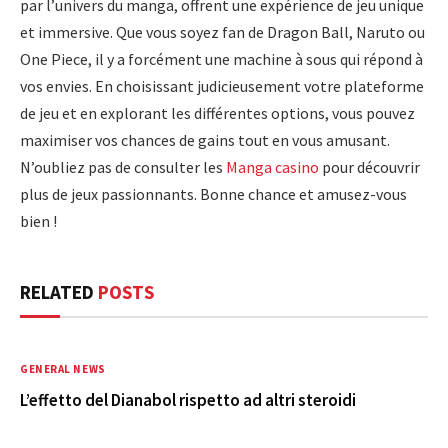
par l’univers du manga, offrent une expérience de jeu unique
et immersive. Que vous soyez fan de Dragon Ball, Naruto ou
One Piece, il y a forcément une machine à sous qui répond à
vos envies. En choisissant judicieusement votre plateforme
de jeu et en explorant les différentes options, vous pouvez
maximiser vos chances de gains tout en vous amusant.
N’oubliez pas de consulter les
Manga casino
pour découvrir
plus de jeux passionnants. Bonne chance et amusez-vous
bien !
RELATED
POSTS
GENERAL NEWS
L’effetto del Dianabol rispetto ad altri steroidi