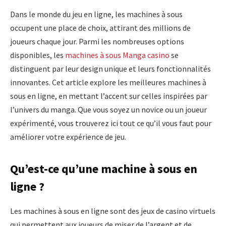
Dans le monde du jeu en ligne, les machines à sous
occupent une place de choix, attirant des millions de
joueurs chaque jour. Parmi les nombreuses options
disponibles, les
machines à sous Manga casino
se
distinguent par leur design unique et leurs fonctionnalités
innovantes. Cet article explore les meilleures machines à
sous en ligne, en mettant l’accent sur celles inspirées par
l’univers du manga. Que vous soyez un novice ou un joueur
expérimenté, vous trouverez ici tout ce qu’il vous faut pour
améliorer votre expérience de jeu.
Qu’est-ce qu’une machine à sous en
ligne ?
Les machines à sous en ligne sont des jeux de casino virtuels
qui permettent aux joueurs de miser de l’argent et de