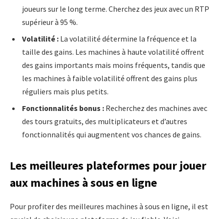
joueurs sur le long terme. Cherchez des jeux avec un RTP
supérieur à 95 %.
Volatilité :
La volatilité détermine la fréquence et la
taille des gains. Les machines à haute volatilité offrent
des gains importants mais moins fréquents, tandis que
les machines à faible volatilité offrent des gains plus
réguliers mais plus petits.
Fonctionnalités bonus :
Recherchez des machines avec
des tours gratuits, des multiplicateurs et d’autres
fonctionnalités qui augmentent vos chances de gains.
Les meilleures plateformes pour jouer
aux machines à sous en ligne
Pour profiter des meilleures machines à sous en ligne, il est