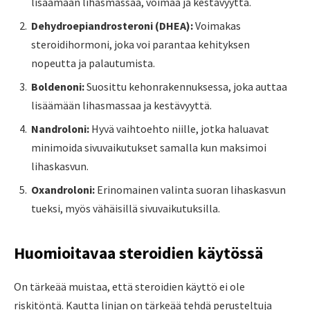
lisäämään lihasmassaa, voimaa ja kestävyyttä.
Dehydroepiandrosteroni (DHEA):
Voimakas
steroidihormoni, joka voi parantaa kehityksen
nopeutta ja palautumista.
Boldenoni:
Suosittu kehonrakennuksessa, joka auttaa
lisäämään lihasmassaa ja kestävyyttä.
Nandroloni:
Hyvä vaihtoehto niille, jotka haluavat
minimoida sivuvaikutukset samalla kun maksimoi
lihaskasvun.
Oxandroloni:
Erinomainen valinta suoran lihaskasvun
tueksi, myös vähäisillä sivuvaikutuksilla.
Huomioitavaa steroidien käytössä
On tärkeää muistaa, että steroidien käyttö ei ole
riskitöntä. Kautta linjan on tärkeää tehdä perusteltuja