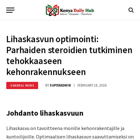
Lihaskasvun optimointi:
Parhaiden steroidien tutkiminen
tehokkaaseen
kehonrakennukseen
BY
SUPERADMIN
FEBRUARY 18, 2026
GENERAL NEWS
Johdanto lihaskasvuun
Lihaskasvu on tavoitteena monille kehonrakentajille ja
kuntoilijoille. Optimaalisen lihaskasvun saavuttamiseksi on