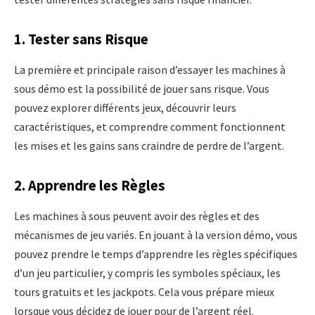
1. Tester sans Risque
La première et principale raison d’essayer les machines à
sous démo est la possibilité de jouer sans risque. Vous
pouvez explorer différents jeux, découvrir leurs
caractéristiques, et comprendre comment fonctionnent
les mises et les gains sans craindre de perdre de l’argent.
2. Apprendre les Règles
Les machines à sous peuvent avoir des règles et des
mécanismes de jeu variés. En jouant à la version démo, vous
pouvez prendre le temps d’apprendre les règles spécifiques
d’un jeu particulier, y compris les symboles spéciaux, les
tours gratuits et les jackpots. Cela vous prépare mieux
lorsque vous décidez de jouer pour de l’argent réel.