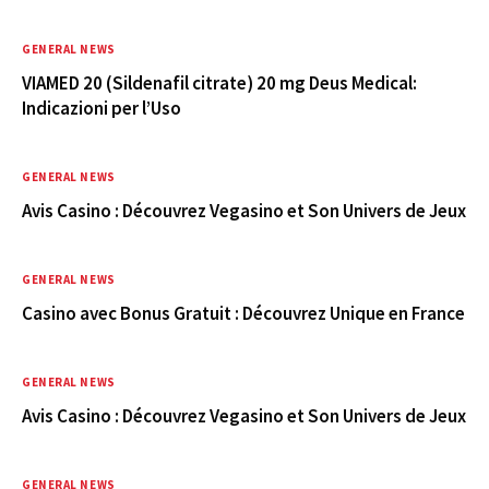
GENERAL NEWS
VIAMED 20 (Sildenafil citrate) 20 mg Deus Medical:
Indicazioni per l’Uso
GENERAL NEWS
Avis Casino : Découvrez Vegasino et Son Univers de Jeux
GENERAL NEWS
Casino avec Bonus Gratuit : Découvrez Unique en France
GENERAL NEWS
Avis Casino : Découvrez Vegasino et Son Univers de Jeux
GENERAL NEWS