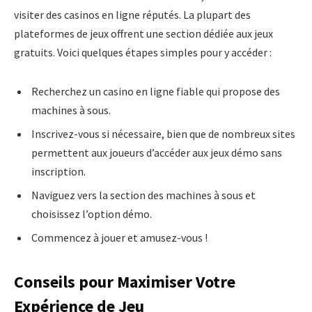
visiter des casinos en ligne réputés. La plupart des
plateformes de jeux offrent une section dédiée aux jeux
gratuits. Voici quelques étapes simples pour y accéder :
Recherchez un casino en ligne fiable qui propose des
machines à sous.
Inscrivez-vous si nécessaire, bien que de nombreux sites
permettent aux joueurs d’accéder aux jeux démo sans
inscription.
Naviguez vers la section des machines à sous et
choisissez l’option démo.
Commencez à jouer et amusez-vous !
Conseils pour Maximiser Votre
Expérience de Jeu