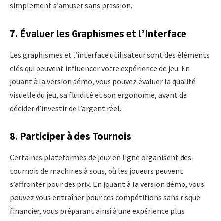
simplement s’amuser sans pression.
7. Évaluer les Graphismes et l’Interface
Les graphismes et l’interface utilisateur sont des éléments
clés qui peuvent influencer votre expérience de jeu. En
jouant à la version démo, vous pouvez évaluer la qualité
visuelle du jeu, sa fluidité et son ergonomie, avant de
décider d’investir de l’argent réel.
8. Participer à des Tournois
Certaines plateformes de jeux en ligne organisent des
tournois de machines à sous, où les joueurs peuvent
s’affronter pour des prix. En jouant à la version démo, vous
pouvez vous entraîner pour ces compétitions sans risque
financier, vous préparant ainsi à une expérience plus