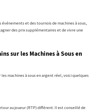
s événements et des tournois de machines à sous,
 gagner des prix supplémentaires et de vivre une
ns sur les Machines à Sous en
les machines à sous en argent réel, voici quelques
our au joueur (RTP) différent. Il est conseillé de