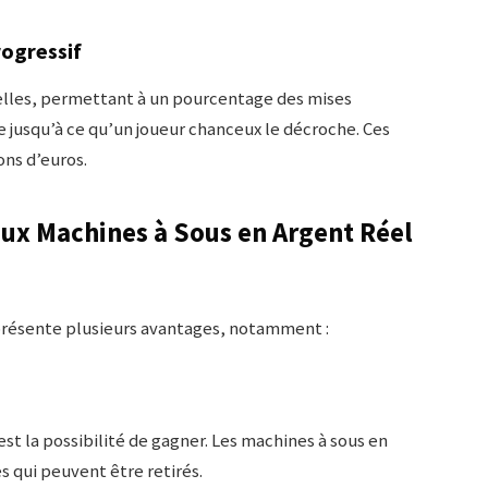
ogressif
 elles, permettant à un pourcentage des mises
jusqu’à ce qu’un joueur chanceux le décroche. Ces
ons d’euros.
aux Machines à Sous en Argent Réel
 présente plusieurs avantages, notamment :
 est la possibilité de gagner. Les machines à sous en
s qui peuvent être retirés.