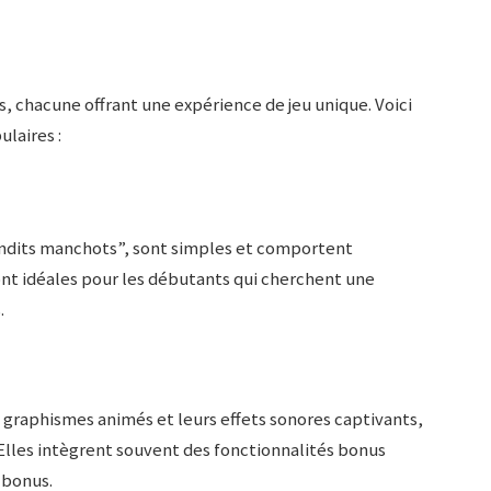
s, chacune offrant une expérience de jeu unique. Voici
laires :
ndits manchots”, sont simples et comportent
ont idéales pour les débutants qui cherchent une
.
s graphismes animés et leurs effets sonores captivants,
Elles intègrent souvent des fonctionnalités bonus
 bonus.