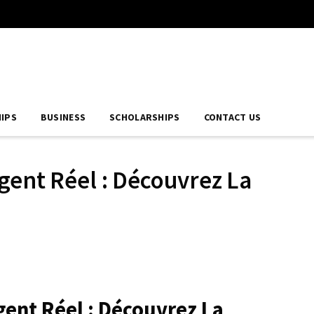
IPS
BUSINESS
SCHOLARSHIPS
CONTACT US
gent Réel : Découvrez La
gent Réel : Découvrez La