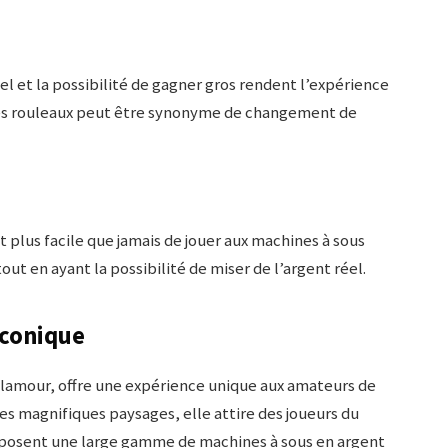
éel et la possibilité de gagner gros rendent l’expérience
des rouleaux peut être synonyme de changement de
est plus facile que jamais de jouer aux machines à sous
ut en ayant la possibilité de miser de l’argent réel.
Iconique
 glamour, offre une expérience unique aux amateurs de
ses magnifiques paysages, elle attire des joueurs du
roposent une large gamme de machines à sous en argent