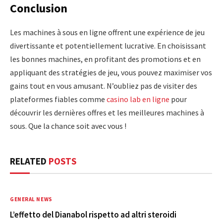
Conclusion
Les machines à sous en ligne offrent une expérience de jeu
divertissante et potentiellement lucrative. En choisissant
les bonnes machines, en profitant des promotions et en
appliquant des stratégies de jeu, vous pouvez maximiser vos
gains tout en vous amusant. N’oubliez pas de visiter des
plateformes fiables comme
casino lab en ligne
pour
découvrir les dernières offres et les meilleures machines à
sous. Que la chance soit avec vous !
RELATED
POSTS
GENERAL NEWS
L’effetto del Dianabol rispetto ad altri steroidi