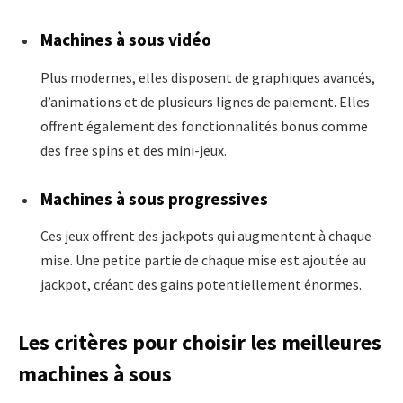
Machines à sous vidéo
Plus modernes, elles disposent de graphiques avancés,
d’animations et de plusieurs lignes de paiement. Elles
offrent également des fonctionnalités bonus comme
des free spins et des mini-jeux.
Machines à sous progressives
Ces jeux offrent des jackpots qui augmentent à chaque
mise. Une petite partie de chaque mise est ajoutée au
jackpot, créant des gains potentiellement énormes.
Les critères pour choisir les meilleures
machines à sous