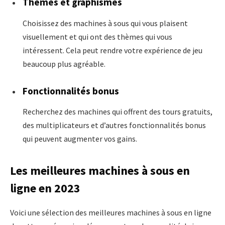
Thèmes et graphismes
Choisissez des machines à sous qui vous plaisent
visuellement et qui ont des thèmes qui vous
intéressent. Cela peut rendre votre expérience de jeu
beaucoup plus agréable.
Fonctionnalités bonus
Recherchez des machines qui offrent des tours gratuits,
des multiplicateurs et d’autres fonctionnalités bonus
qui peuvent augmenter vos gains.
Les meilleures machines à sous en
ligne en 2023
Voici une sélection des meilleures machines à sous en ligne