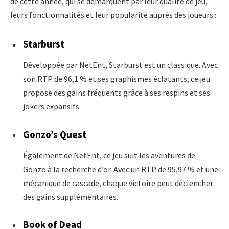
de cette année, qui se démarquent par leur qualité de jeu,
leurs fonctionnalités et leur popularité auprès des joueurs :
Starburst
Développée par NetEnt, Starburst est un classique. Avec
son RTP de 96,1 % et ses graphismes éclatants, ce jeu
propose des gains fréquents grâce à ses respins et ses
jokers expansifs.
Gonzo’s Quest
Également de NetEnt, ce jeu suit les aventures de
Gonzo à la recherche d’or. Avec un RTP de 95,97 % et une
mécanique de cascade, chaque victoire peut déclencher
des gains supplémentaires.
Book of Dead