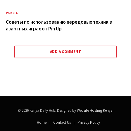
PUBLIC
Советы по использованию передовых техник в
азартных играх от Pin Up
ADD A COMMENT
© 2026 Kenya Daily Hub. Designed by
Website Hosting Kenya
.
Home
Contact Us
Privacy Policy