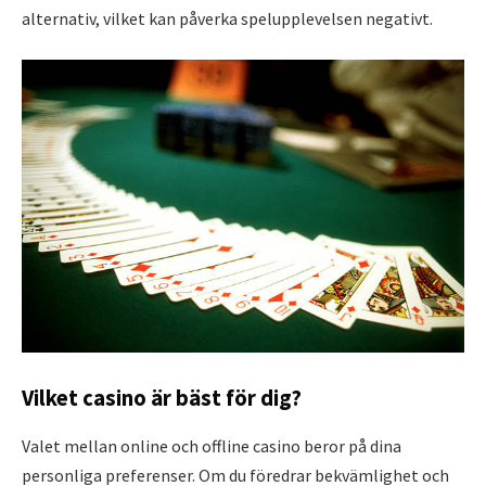
alternativ, vilket kan påverka spelupplevelsen negativt.
Vilket casino är bäst för dig?
Valet mellan online och offline casino beror på dina
personliga preferenser. Om du föredrar bekvämlighet och