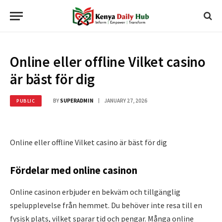
Online eller offline Vilket casino
är bäst för dig
BY
SUPERADMIN
JANUARY 27, 2026
PUBLIC
Online eller offline Vilket casino är bäst för dig
Fördelar med online casinon
Online casinon erbjuder en bekväm och tillgänglig
spelupplevelse från hemmet. Du behöver inte resa till en
fysisk plats, vilket sparar tid och pengar. Många online