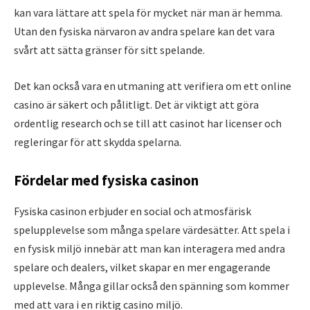
kan vara lättare att spela för mycket när man är hemma.
Utan den fysiska närvaron av andra spelare kan det vara
svårt att sätta gränser för sitt spelande.
Det kan också vara en utmaning att verifiera om ett online
casino är säkert och pålitligt. Det är viktigt att göra
ordentlig research och se till att casinot har licenser och
regleringar för att skydda spelarna.
Fördelar med fysiska casinon
Fysiska casinon erbjuder en social och atmosfärisk
spelupplevelse som många spelare värdesätter. Att spela i
en fysisk miljö innebär att man kan interagera med andra
spelare och dealers, vilket skapar en mer engagerande
upplevelse. Många gillar också den spänning som kommer
med att vara i en riktig casino miljö.