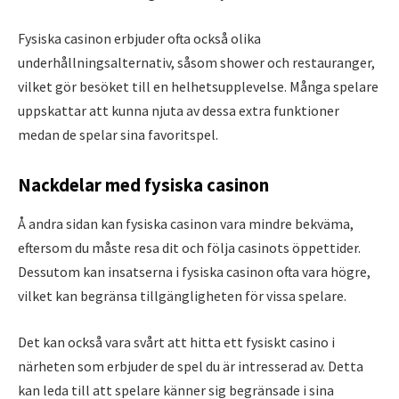
Fysiska casinon erbjuder ofta också olika
underhållningsalternativ, såsom shower och restauranger,
vilket gör besöket till en helhetsupplevelse. Många spelare
uppskattar att kunna njuta av dessa extra funktioner
medan de spelar sina favoritspel.
Nackdelar med fysiska casinon
Å andra sidan kan fysiska casinon vara mindre bekväma,
eftersom du måste resa dit och följa casinots öppettider.
Dessutom kan insatserna i fysiska casinon ofta vara högre,
vilket kan begränsa tillgängligheten för vissa spelare.
Det kan också vara svårt att hitta ett fysiskt casino i
närheten som erbjuder de spel du är intresserad av. Detta
kan leda till att spelare känner sig begränsade i sina