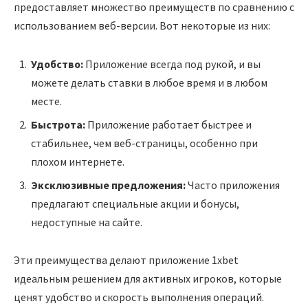
предоставляет множество преимуществ по сравнению с
использованием веб-версии. Вот некоторые из них:
Удобство:
Приложение всегда под рукой, и вы
можете делать ставки в любое время и в любом
месте.
Быстрота:
Приложение работает быстрее и
стабильнее, чем веб-страницы, особенно при
плохом интернете.
Эксклюзивные предложения:
Часто приложения
предлагают специальные акции и бонусы,
недоступные на сайте.
Эти преимущества делают приложение 1xbet
идеальным решением для активных игроков, которые
ценят удобство и скорость выполнения операций.