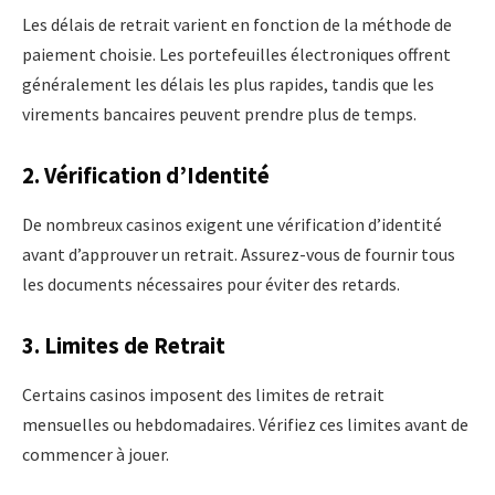
Les délais de retrait varient en fonction de la méthode de
paiement choisie. Les portefeuilles électroniques offrent
généralement les délais les plus rapides, tandis que les
virements bancaires peuvent prendre plus de temps.
2. Vérification d’Identité
De nombreux casinos exigent une vérification d’identité
avant d’approuver un retrait. Assurez-vous de fournir tous
les documents nécessaires pour éviter des retards.
3. Limites de Retrait
Certains casinos imposent des limites de retrait
mensuelles ou hebdomadaires. Vérifiez ces limites avant de
commencer à jouer.