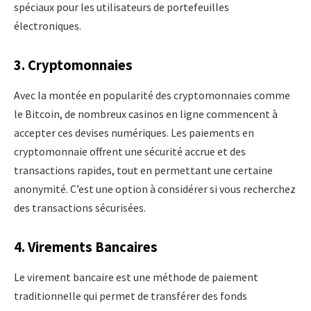
spéciaux pour les utilisateurs de portefeuilles
électroniques.
3. Cryptomonnaies
Avec la montée en popularité des cryptomonnaies comme
le Bitcoin, de nombreux casinos en ligne commencent à
accepter ces devises numériques. Les paiements en
cryptomonnaie offrent une sécurité accrue et des
transactions rapides, tout en permettant une certaine
anonymité. C’est une option à considérer si vous recherchez
des transactions sécurisées.
4. Virements Bancaires
Le virement bancaire est une méthode de paiement
traditionnelle qui permet de transférer des fonds