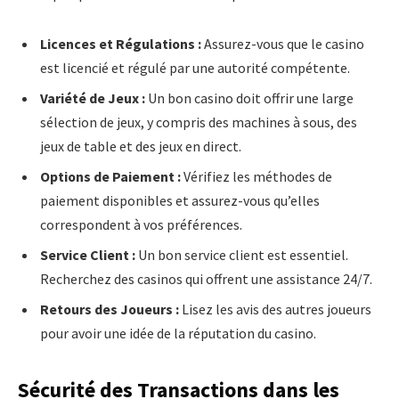
Licences et Régulations :
Assurez-vous que le casino
est licencié et régulé par une autorité compétente.
Variété de Jeux :
Un bon casino doit offrir une large
sélection de jeux, y compris des machines à sous, des
jeux de table et des jeux en direct.
Options de Paiement :
Vérifiez les méthodes de
paiement disponibles et assurez-vous qu’elles
correspondent à vos préférences.
Service Client :
Un bon service client est essentiel.
Recherchez des casinos qui offrent une assistance 24/7.
Retours des Joueurs :
Lisez les avis des autres joueurs
pour avoir une idée de la réputation du casino.
Sécurité des Transactions dans les