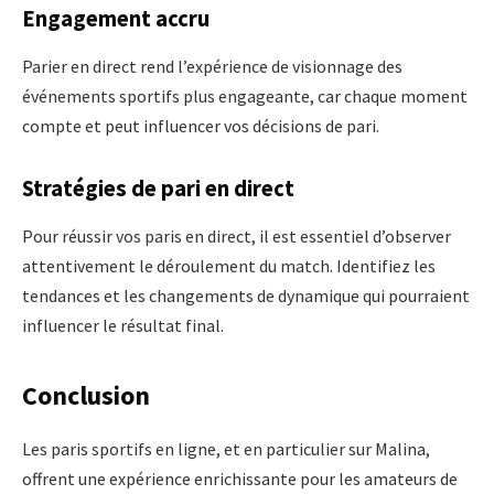
Engagement accru
Parier en direct rend l’expérience de visionnage des
événements sportifs plus engageante, car chaque moment
compte et peut influencer vos décisions de pari.
Stratégies de pari en direct
Pour réussir vos paris en direct, il est essentiel d’observer
attentivement le déroulement du match. Identifiez les
tendances et les changements de dynamique qui pourraient
influencer le résultat final.
Conclusion
Les paris sportifs en ligne, et en particulier sur Malina,
offrent une expérience enrichissante pour les amateurs de