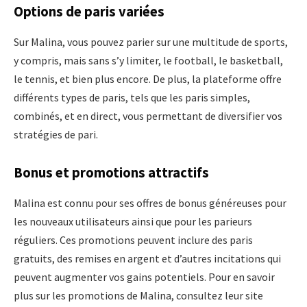
Options de paris variées
Sur Malina, vous pouvez parier sur une multitude de sports,
y compris, mais sans s’y limiter, le football, le basketball,
le tennis, et bien plus encore. De plus, la plateforme offre
différents types de paris, tels que les paris simples,
combinés, et en direct, vous permettant de diversifier vos
stratégies de pari.
Bonus et promotions attractifs
Malina est connu pour ses offres de bonus généreuses pour
les nouveaux utilisateurs ainsi que pour les parieurs
réguliers. Ces promotions peuvent inclure des paris
gratuits, des remises en argent et d’autres incitations qui
peuvent augmenter vos gains potentiels. Pour en savoir
plus sur les promotions de Malina, consultez leur site