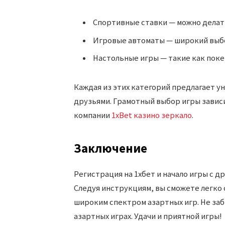
Спортивные ставки — можно делат
Игровые автоматы — широкий выбо
Настольные игры — такие как поке
Каждая из этих категорий предлагает у
друзьями. Грамотный выбор игры завис
компании
1xBet казино зеркало
.
Заключение
Регистрация на 1хбет и начало игры с д
Следуя инструкциям, вы сможете легко 
широким спектром азартных игр. Не заб
азартных играх. Удачи и приятной игры!