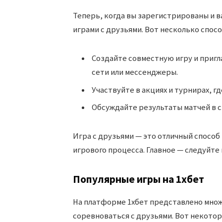
Теперь, когда вы зарегистрированы и 
играми с друзьями. Вот несколько спосо
Создайте совместную игру и приг
сети или мессенджеры.
Участвуйте в акциях и турнирах, г
Обсуждайте результаты матчей в с
Игра с друзьями — это отличный способ
игрового процесса. Главное — следуйте
Популярные игры на 1хбет
На платформе 1хбет представлено множ
соревноваться с друзьями. Вот некоторы