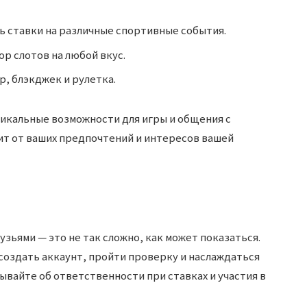
ь ставки на различные спортивные события.
р слотов на любой вкус.
р, блэкджек и рулетка.
никальные возможности для игры и общения с
ит от ваших предпочтений и интересов вашей
рузьями — это не так сложно, как может показаться.
создать аккаунт, пройти проверку и наслаждаться
ывайте об ответственности при ставках и участия в