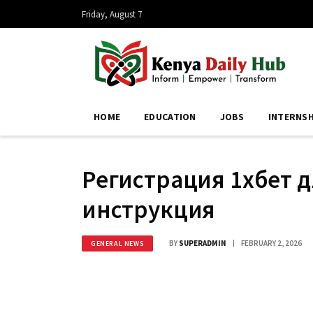
Friday, August 7
HOME
EDUCATION
JOBS
INTERNSH
Регистрация 1хбет д
инструкция
BY
SUPERADMIN
FEBRUARY 2, 2026
GENERAL NEWS