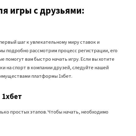
ля игры с друзьями:
первый шаг к увлекательному миру ставок и
е мы подробно рассмотрим процесс регистрации, его
е помогут вам быстро начать игру. Если вы хотите
вки на спорт в компании друзей, следуйте нашей
еимуществами платформы 1хбет.
 1хбет
лько простых этапов. Чтобы начать, необходимо