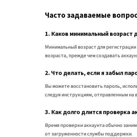
Часто задаваемые вопро
1. Каков минимальный возраст 
Минимальный возраст для регистрации с
возраста, прежде чем создавать аккаун
2. Что делать, если я забыл пар
Вы можете восстановить пароль, исполь
следуя инструкциям, отправленным на 
3. Как долго длится проверка а
Время проверки аккаунта обычно занима
от загруженности службы поддержки.