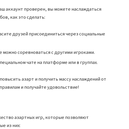
ваш аккаунт проверен, вы можете наслаждаться
бов, как это сделать:
ласите друзей присоединиться через социальные
де можно соревноваться с другими игроками.
пециальном чате на платформе или в группах.
 повысить азарт и получить массу наслаждений от
 правилам и получайте удовольствие!
ество азартных игр, которые позволяют
е из них: