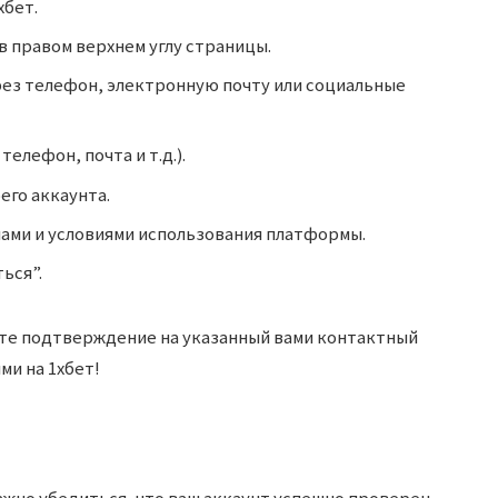
хбет.
в правом верхнем углу страницы.
рез телефон, электронную почту или социальные
елефон, почта и т.д.).
его аккаунта.
лами и условиями использования платформы.
ься”.
те подтверждение на указанный вами контактный
ми на 1хбет!