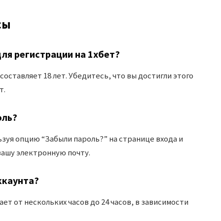
сы
для регистрации на 1хбет?
оставляет 18 лет. Убедитесь, что вы достигли этого
т.
оль?
зуя опцию “Забыли пароль?” на странице входа и
вашу электронную почту.
ккаунта?
ет от нескольких часов до 24 часов, в зависимости