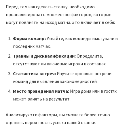
Перед тем как сделать ставку, необходимо
проанализировать множество факторов, которые
могут повлиять на исход матча. Это включает в себя:
Форма команд:
Узнайте, как команды выступали в
последних матчах.
Травмы и дисквалификации:
Определите,
отсутствуют ли ключевые игроки в составах.
Статистика встреч:
Изучите прошлые встречи
команд для выявления закономерностей.
Место проведения матча:
Игра дома или в гостях
может влиять на результат.
Анализируя эти факторы, вы сможете более точно
оценить вероятность успеха вашей ставки.