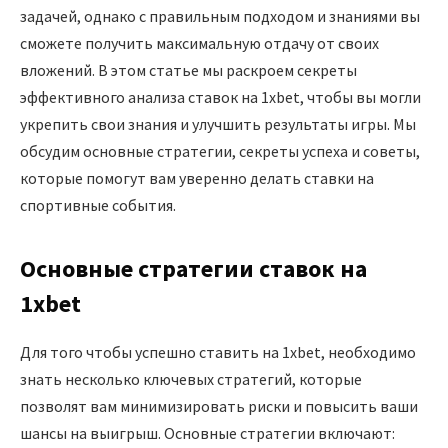
задачей, однако с правильным подходом и знаниями вы
сможете получить максимальную отдачу от своих
вложений. В этом статье мы раскроем секреты
эффективного анализа ставок на 1xbet, чтобы вы могли
укрепить свои знания и улучшить результаты игры. Мы
обсудим основные стратегии, секреты успеха и советы,
которые помогут вам уверенно делать ставки на
спортивные события.
Основные стратегии ставок на
1xbet
Для того чтобы успешно ставить на 1xbet, необходимо
знать несколько ключевых стратегий, которые
позволят вам минимизировать риски и повысить ваши
шансы на выигрыш. Основные стратегии включают: