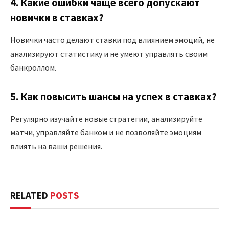
4. Какие ошибки чаще всего допускают
новички в ставках?
Новички часто делают ставки под влиянием эмоций, не
анализируют статистику и не умеют управлять своим
банкроллом.
5. Как повысить шансы на успех в ставках?
Регулярно изучайте новые стратегии, анализируйте
матчи, управляйте банком и не позволяйте эмоциям
влиять на ваши решения.
RELATED
POSTS