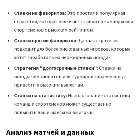
Ставки на фаворитов:
Это простая и популярная
стратегия, которая включает ставки на команды или
спортсменов с высоким рейтингом.
Ставки против фаворитов:
Данная стратегия
подходит для более рискованных игроков, которые
хотят заработать на неожиданных исходах.
Стратегия “долгосрочные ставки”:
Ставки на
исходы чемпионатов или турниров заранее могут
привести к высоким выплатам.
Ставки на статистику:
Использование статистики
команд и спортсменов может существенно
повысить ваши шансы на выигрыш.
Анализ матчей и данных