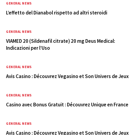
GENERAL NEWS
L’effetto del Dianabol rispetto ad altri steroidi
GENERAL NEWS
VIAMED 20 (Sildenafil citrate) 20 mg Deus Medical:
Indicazioni per l’Uso
GENERAL NEWS
Avis Casino : Découvrez Vegasino et Son Univers de Jeux
GENERAL NEWS
Casino avec Bonus Gratuit : Découvrez Unique en France
GENERAL NEWS
Avis Casino : Découvrez Vegasino et Son Univers de Jeux