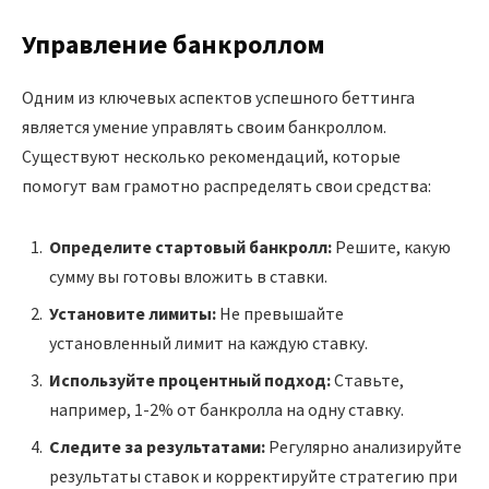
Управление банкроллом
Одним из ключевых аспектов успешного беттинга
является умение управлять своим банкроллом.
Существуют несколько рекомендаций, которые
помогут вам грамотно распределять свои средства:
Определите стартовый банкролл:
Решите, какую
сумму вы готовы вложить в ставки.
Установите лимиты:
Не превышайте
установленный лимит на каждую ставку.
Используйте процентный подход:
Ставьте,
например, 1-2% от банкролла на одну ставку.
Следите за результатами:
Регулярно анализируйте
результаты ставок и корректируйте стратегию при