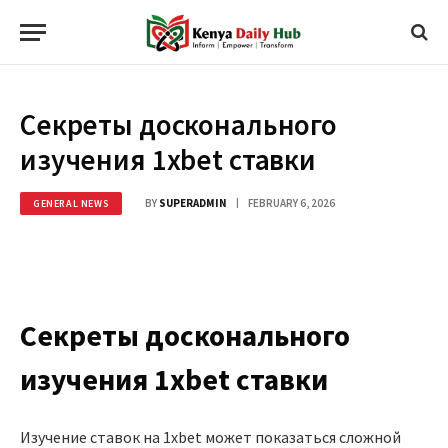
Секреты досконального
изучения 1xbet ставки
BY
SUPERADMIN
FEBRUARY 6, 2026
GENERAL NEWS
Секреты досконального
изучения 1xbet ставки
Изучение ставок на 1xbet может показаться сложной