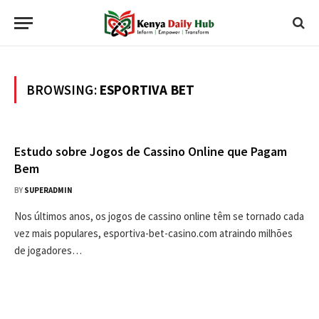
BROWSING:
ESPORTIVA BET
Estudo sobre Jogos de Cassino Online que Pagam
Bem
BY
SUPERADMIN
Nos últimos anos, os jogos de cassino online têm se tornado cada
vez mais populares, esportiva-bet-casino.com atraindo milhões
de jogadores…