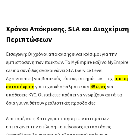
Χρόνοι Απόκρισης, SLA και Διαχείριση
Περιπτώσεων
Εισαγωγή: Οι χρόνοι απόκρισης είναι κρίσιμοι για την
εμπιστοσύνη των παικτών. Το MyEmpire καζίνο MyEmpire
casino συνήθως ανακοινώνει SLA (Service Level
Agreements) για βασικούς τύπους αιτημάτων—π.χ.
άμεση
ανταπόκριση
για τεχνικά σφάλματα και
48 ώρες
για
υπόθεσεις KYC. Οι παίκτες πρέπει να γνωρίζουν αυτά τα
όρια για να θέτουν ρεαλιστικές προσδοκίες.
Λεπτομέρειες: Κατηγοριοποίηση των αιτημάτων
επιταχύνει την επίλυση—επείγουσες καταστάσεις
(παραβίαση λογαριασμού, εξαπάτηση) παίρνουν