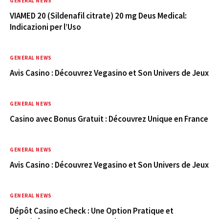
GENERAL NEWS
VIAMED 20 (Sildenafil citrate) 20 mg Deus Medical:
Indicazioni per l’Uso
GENERAL NEWS
Avis Casino : Découvrez Vegasino et Son Univers de Jeux
GENERAL NEWS
Casino avec Bonus Gratuit : Découvrez Unique en France
GENERAL NEWS
Avis Casino : Découvrez Vegasino et Son Univers de Jeux
GENERAL NEWS
Dépôt Casino eCheck : Une Option Pratique et