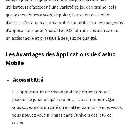
utilisateurs d’accéder à une variété de jeux de casino, tels
que les machines à sous, le poker, la roulette, et bien
d’autres. Ces applications sont disponibles sur les magasins
d’applications pour Android et iOS, offrant aux utilisateurs
un accès facile et pratique à des jeux de qualité.
Les Avantages des Applications de Casino
Mobile
Accessibilité
Les applications de casino mobile permettent aux
joueurs de jouer où qu’ils soient, à tout moment. Que
vous soyez dans un café ou en attendant un rendez-vous,
vous pouvez vous plonger dans l’univers des jeux de
casino.