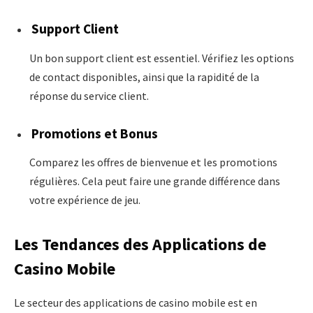
Support Client
Un bon support client est essentiel. Vérifiez les options
de contact disponibles, ainsi que la rapidité de la
réponse du service client.
Promotions et Bonus
Comparez les offres de bienvenue et les promotions
régulières. Cela peut faire une grande différence dans
votre expérience de jeu.
Les Tendances des Applications de
Casino Mobile
Le secteur des applications de casino mobile est en