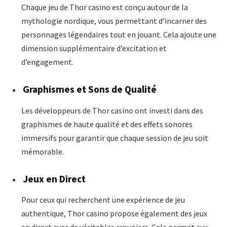
Chaque jeu de Thor casino est conçu autour de la
mythologie nordique, vous permettant d’incarner des
personnages légendaires tout en jouant. Cela ajoute une
dimension supplémentaire d’excitation et
d’engagement.
Graphismes et Sons de Qualité
Les développeurs de Thor casino ont investi dans des
graphismes de haute qualité et des effets sonores
immersifs pour garantir que chaque session de jeu soit
mémorable.
Jeux en Direct
Pour ceux qui recherchent une expérience de jeu
authentique, Thor casino propose également des jeux