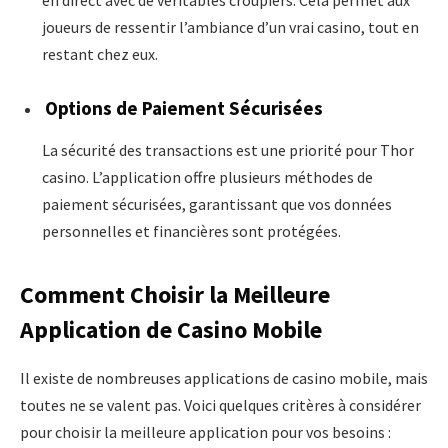
en direct avec de véritables croupiers. Cela permet aux
joueurs de ressentir l’ambiance d’un vrai casino, tout en
restant chez eux.
Options de Paiement Sécurisées
La sécurité des transactions est une priorité pour Thor
casino. L’application offre plusieurs méthodes de
paiement sécurisées, garantissant que vos données
personnelles et financières sont protégées.
Comment Choisir la Meilleure
Application de Casino Mobile
Il existe de nombreuses applications de casino mobile, mais
toutes ne se valent pas. Voici quelques critères à considérer
pour choisir la meilleure application pour vos besoins :