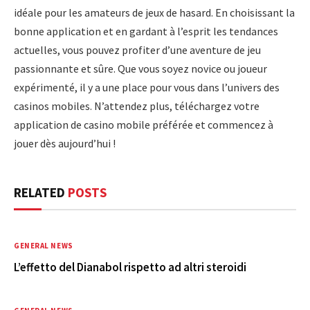
idéale pour les amateurs de jeux de hasard. En choisissant la
bonne application et en gardant à l’esprit les tendances
actuelles, vous pouvez profiter d’une aventure de jeu
passionnante et sûre. Que vous soyez novice ou joueur
expérimenté, il y a une place pour vous dans l’univers des
casinos mobiles. N’attendez plus, téléchargez votre
application de casino mobile préférée et commencez à
jouer dès aujourd’hui !
RELATED
POSTS
GENERAL NEWS
L’effetto del Dianabol rispetto ad altri steroidi