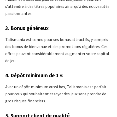
s’attendre à des titres populaires ainsi qu’à des nouveautés
passionnantes.
3. Bonus généreux
Talismania est connu pour ses bonus attractifs, y compris
des bonus de bienvenue et des promotions régulières. Ces
offres peuvent considérablement augmenter votre capital
de jeu.
4. Dépôt minimum de 1 €
Avec un dépôt minimum aussi bas, Talismania est parfait
pour ceux qui souhaitent essayer des jeux sans prendre de
gros risques financiers.
5. Support client de qualité