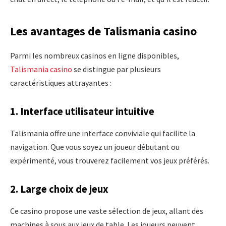
Les avantages de Talismania casino
Parmi les nombreux casinos en ligne disponibles,
Talismania casino
se distingue par plusieurs
caractéristiques attrayantes :
1. Interface utilisateur intuitive
Talismania offre une interface conviviale qui facilite la
navigation. Que vous soyez un joueur débutant ou
expérimenté, vous trouverez facilement vos jeux préférés.
2. Large choix de jeux
Ce casino propose une vaste sélection de jeux, allant des
machines à sous aux jeux de table. Les joueurs peuvent