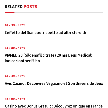
RELATED
POSTS
GENERAL NEWS
L’effetto del Dianabol rispetto ad altri steroidi
GENERAL NEWS
VIAMED 20 (Sildenafil citrate) 20 mg Deus Medical:
Indicazioni per l’Uso
GENERAL NEWS
Avis Casino : Découvrez Vegasino et Son Univers de Jeux
GENERAL NEWS
Casino avec Bonus Gratuit : Découvrez Unique en France