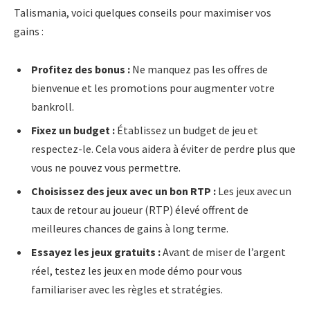
Talismania, voici quelques conseils pour maximiser vos
gains :
Profitez des bonus :
Ne manquez pas les offres de
bienvenue et les promotions pour augmenter votre
bankroll.
Fixez un budget :
Établissez un budget de jeu et
respectez-le. Cela vous aidera à éviter de perdre plus que
vous ne pouvez vous permettre.
Choisissez des jeux avec un bon RTP :
Les jeux avec un
taux de retour au joueur (RTP) élevé offrent de
meilleures chances de gains à long terme.
Essayez les jeux gratuits :
Avant de miser de l’argent
réel, testez les jeux en mode démo pour vous
familiariser avec les règles et stratégies.