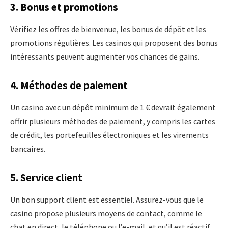
3. Bonus et promotions
Vérifiez les offres de bienvenue, les bonus de dépôt et les
promotions régulières. Les casinos qui proposent des bonus
intéressants peuvent augmenter vos chances de gains.
4. Méthodes de paiement
Un casino avec un dépôt minimum de 1 € devrait également
offrir plusieurs méthodes de paiement, y compris les cartes
de crédit, les portefeuilles électroniques et les virements
bancaires.
5. Service client
Un bon support client est essentiel. Assurez-vous que le
casino propose plusieurs moyens de contact, comme le
chat en direct, le téléphone ou l’e-mail, et qu’il est réactif.