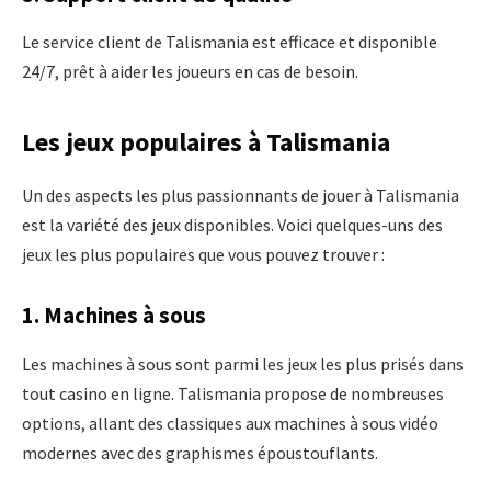
Le service client de Talismania est efficace et disponible
24/7, prêt à aider les joueurs en cas de besoin.
Les jeux populaires à Talismania
Un des aspects les plus passionnants de jouer à Talismania
est la variété des jeux disponibles. Voici quelques-uns des
jeux les plus populaires que vous pouvez trouver :
1. Machines à sous
Les machines à sous sont parmi les jeux les plus prisés dans
tout casino en ligne. Talismania propose de nombreuses
options, allant des classiques aux machines à sous vidéo
modernes avec des graphismes époustouflants.