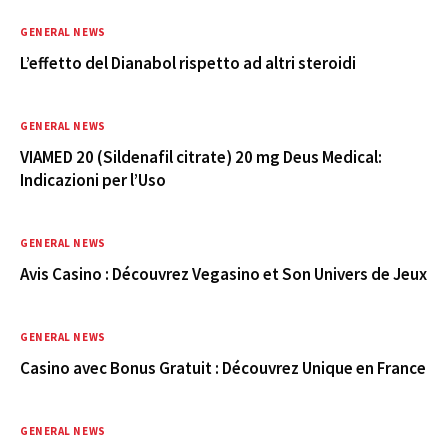
GENERAL NEWS
L’effetto del Dianabol rispetto ad altri steroidi
GENERAL NEWS
VIAMED 20 (Sildenafil citrate) 20 mg Deus Medical:
Indicazioni per l’Uso
GENERAL NEWS
Avis Casino : Découvrez Vegasino et Son Univers de Jeux
GENERAL NEWS
Casino avec Bonus Gratuit : Découvrez Unique en France
GENERAL NEWS