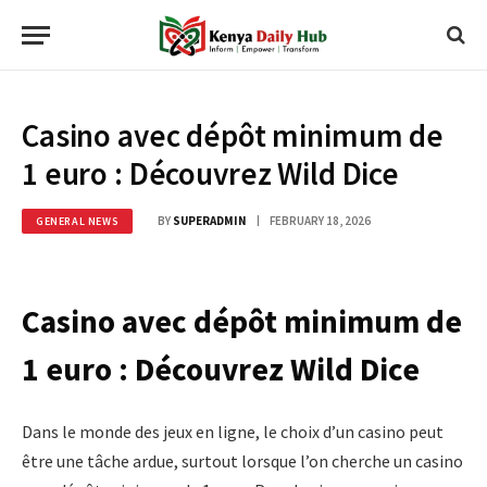
Casino avec dépôt minimum de
1 euro : Découvrez Wild Dice
BY
SUPERADMIN
FEBRUARY 18, 2026
GENERAL NEWS
Casino avec dépôt minimum de
1 euro : Découvrez Wild Dice
Dans le monde des jeux en ligne, le choix d’un casino peut
être une tâche ardue, surtout lorsque l’on cherche un casino