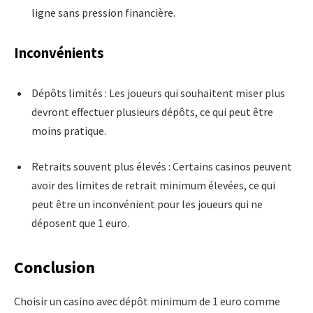
ligne sans pression financière.
Inconvénients
Dépôts limités : Les joueurs qui souhaitent miser plus
devront effectuer plusieurs dépôts, ce qui peut être
moins pratique.
Retraits souvent plus élevés : Certains casinos peuvent
avoir des limites de retrait minimum élevées, ce qui
peut être un inconvénient pour les joueurs qui ne
déposent que 1 euro.
Conclusion
Choisir un casino avec dépôt minimum de 1 euro comme