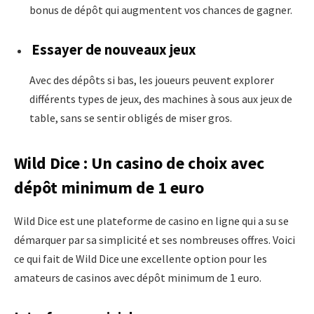
bonus de dépôt qui augmentent vos chances de gagner.
Essayer de nouveaux jeux
Avec des dépôts si bas, les joueurs peuvent explorer
différents types de jeux, des machines à sous aux jeux de
table, sans se sentir obligés de miser gros.
Wild Dice : Un casino de choix avec
dépôt minimum de 1 euro
Wild Dice est une plateforme de casino en ligne qui a su se
démarquer par sa simplicité et ses nombreuses offres. Voici
ce qui fait de Wild Dice une excellente option pour les
amateurs de casinos avec dépôt minimum de 1 euro.