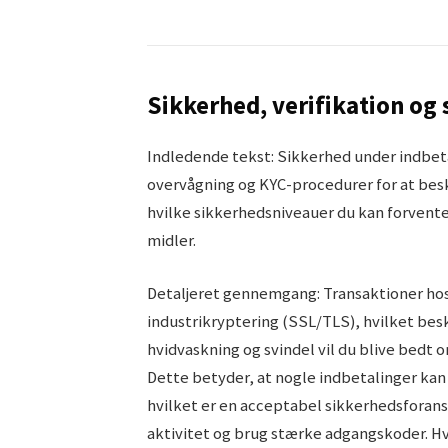
Sikkerhed, verifikation og
Indledende tekst: Sikkerhed under indbeta
overvågning og KYC-procedurer for at besk
hvilke sikkerhedsniveauer du kan forvente,
midler.
Detaljeret gennemgang: Transaktioner hos
industrikryptering (SSL/TLS), hvilket besk
hvidvaskning og svindel vil du blive bedt o
Dette betyder, at nogle indbetalinger kan
hvilket er en acceptabel sikkerhedsforans
aktivitet og brug stærke adgangskoder. H