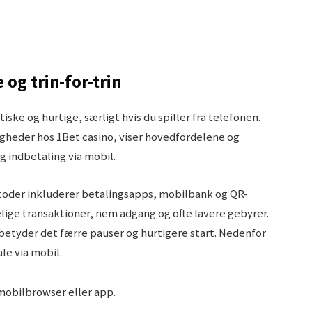
 og trin-for-trin
ske og hurtige, særligt hvis du spiller fra telefonen.
igheder hos 1Bet casino, viser hovedfordelene og
ig indbetaling via mobil.
etoder inkluderer betalingsapps, mobilbank og QR-
lige transaktioner, nem adgang og ofte lavere gebyrer.
e, betyder det færre pauser og hurtigere start. Nedenfor
le via mobil.
 mobilbrowser eller app.