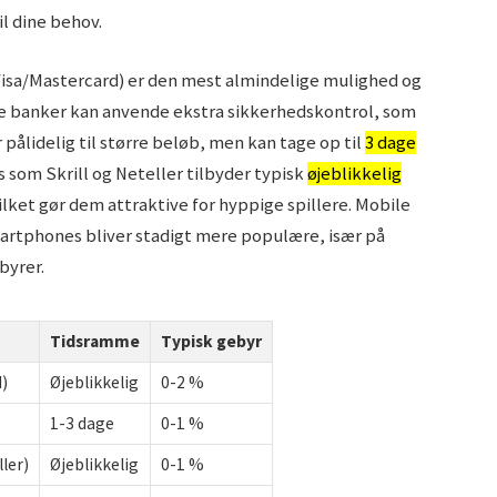
l dine behov.
isa/Mastercard) er den mest almindelige mulighed og
le banker kan anvende ekstra sikkerhedskontrol, som
pålidelig til større beløb, men kan tage op til
3 dage
 som Skrill og Neteller tilbyder typisk
øjeblikkelig
ilket gør dem attraktive for hyppige spillere. Mobile
artphones bliver stadigt mere populære, især på
byrer.
Tidsramme
Typisk gebyr
)
Øjeblikkelig
0-2 %
1-3 dage
0-1 %
ller)
Øjeblikkelig
0-1 %