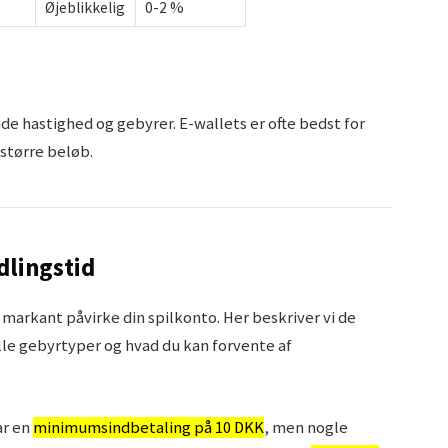
Øjeblikkelig
0-2 %
e hastighed og gebyrer. E-wallets er ofte bedst for
større beløb.
dlingstid
markant påvirke din spilkonto. Her beskriver vi de
lle gebyrtyper og hvad du kan forvente af
ar en
minimumsindbetaling på 10 DKK
, men nogle