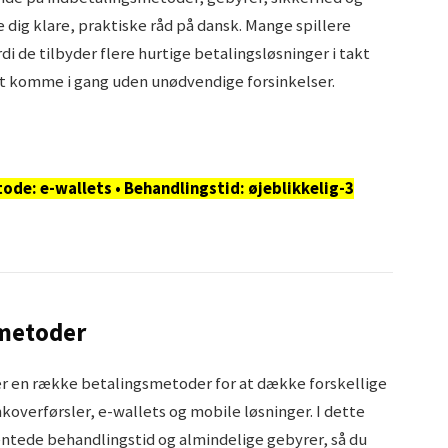
e dig klare, praktiske råd på dansk. Mange spillere
di de tilbyder flere hurtige betalingsløsninger i takt
t komme i gang uden unødvendige forsinkelser.
ode: e-wallets • Behandlingstid: øjeblikkelig-3
smetoder
er en række betalingsmetoder for at dække forskellige
nkoverførsler, e-wallets og mobile løsninger. I dette
entede behandlingstid og almindelige gebyrer, så du