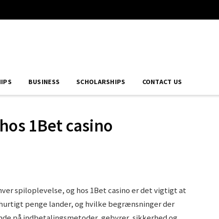
IPS
BUSINESS
SCHOLARSHIPS
CONTACT US
 hos 1Bet casino
hver spiloplevelse, og hos 1Bet casino er det vigtigt at
 hurtigt penge lander, og hvilke begrænsninger der
nde på indbetalingsmetoder, gebyrer, sikkerhed og