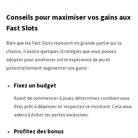
Conseils pour maximiser vos gains aux
Fast Slots
Bien que les Fast Slots reposent en grande partie sur la
chance, il existe quelques stratégies que vous pouvez
adopter pour améliorer votre expérience de jeu et
potentiellement augmenter vos gains :
Fixez un budget
Avant de commencer à jouer, déterminez combien vous
êtes prêt à dépenser et respectez ce montant. Cela vous
aidera à éviter les pertes excessives.
Profitez des bonus