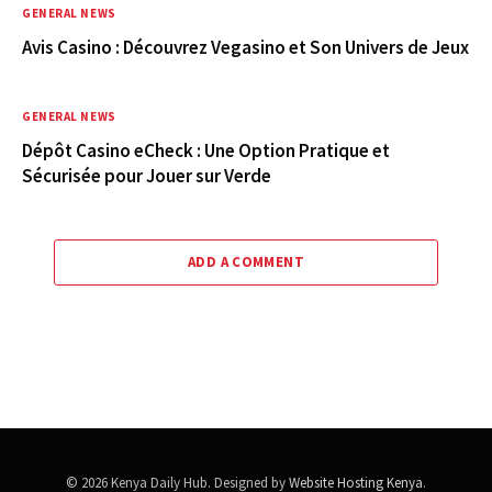
GENERAL NEWS
Avis Casino : Découvrez Vegasino et Son Univers de Jeux
GENERAL NEWS
Dépôt Casino eCheck : Une Option Pratique et
Sécurisée pour Jouer sur Verde
ADD A COMMENT
© 2026 Kenya Daily Hub. Designed by
Website Hosting Kenya
.