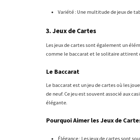
Variété : Une multitude de jeux de tab
3. Jeux de Cartes
Les jeux de cartes sont également un éléme
comme le baccarat et le solitaire attirent
Le Baccarat
Le baccarat est un jeu de cartes où les joue
de neuf. Ce jeu est souvent associé aux c
élégante.
Pourquoi Aimer les Jeux de Carte
Élégance : Les jeux de cartes sont so