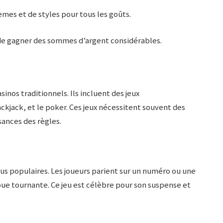
èmes et de styles pour tous les goûts.
é de gagner des sommes d’argent considérables.
sinos traditionnels. Ils incluent des jeux
ckjack, et le poker. Ces jeux nécessitent souvent des
ances des règles.
plus populaires. Les joueurs parient sur un numéro ou une
oue tournante. Ce jeu est célèbre pour son suspense et