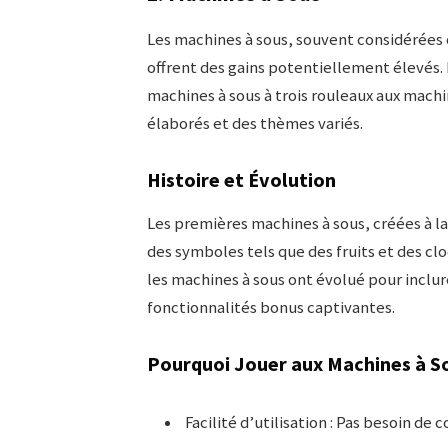
Les machines à sous, souvent considérées c
offrent des gains potentiellement élevés. E
machines à sous à trois rouleaux aux mach
élaborés et des thèmes variés.
Histoire et Évolution
Les premières machines à sous, créées à la
des symboles tels que des fruits et des c
les machines à sous ont évolué pour inclur
fonctionnalités bonus captivantes.
Pourquoi Jouer aux Machines à S
Facilité d’utilisation : Pas besoin de