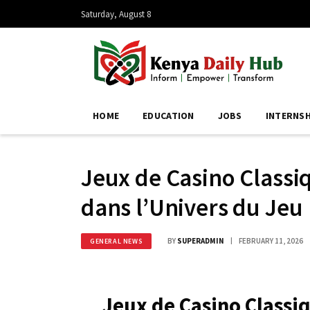
Saturday, August 8
HOME
EDUCATION
JOBS
INTERNSH
Jeux de Casino Classi
dans l’Univers du Jeu
BY
SUPERADMIN
FEBRUARY 11, 2026
GENERAL NEWS
Jeux de Casino Classi