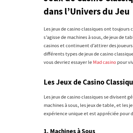
dans l’Univers du Jeu
Les jeux de casino classiques ont toujours 
s’agisse de machines à sous, de jeux de tabl
casinos et continuent d’attirer des joueurs
différents types de jeux de casino classiqu
vous devriez essayer le
Mad casino
pour viv
Les Jeux de Casino Classiq
Les jeux de casino classiques se divisent g
machines à sous, les jeux de table, et les 
expérience unique et est appréciée pour di
1. Machines à Sous