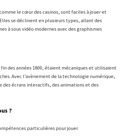
omme le cœur des casinos, sont faciles à jouer et
lles se déclinent en plusieurs types, allant des
ines à sous vidéo modernes avec des graphismes
 fin des années 1800, étaient mécaniques et utilisaient
loches. Avec l’avènement de la technologie numérique,
e des écrans interactifs, des animations et des
ous ?
 compétences particulières pour jouer.