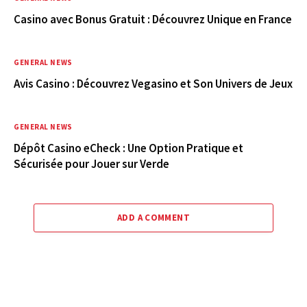
Casino avec Bonus Gratuit : Découvrez Unique en France
GENERAL NEWS
Avis Casino : Découvrez Vegasino et Son Univers de Jeux
GENERAL NEWS
Dépôt Casino eCheck : Une Option Pratique et
Sécurisée pour Jouer sur Verde
ADD A COMMENT