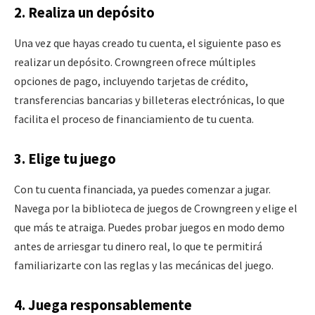
2. Realiza un depósito
Una vez que hayas creado tu cuenta, el siguiente paso es
realizar un depósito. Crowngreen ofrece múltiples
opciones de pago, incluyendo tarjetas de crédito,
transferencias bancarias y billeteras electrónicas, lo que
facilita el proceso de financiamiento de tu cuenta.
3. Elige tu juego
Con tu cuenta financiada, ya puedes comenzar a jugar.
Navega por la biblioteca de juegos de Crowngreen y elige el
que más te atraiga. Puedes probar juegos en modo demo
antes de arriesgar tu dinero real, lo que te permitirá
familiarizarte con las reglas y las mecánicas del juego.
4. Juega responsablemente