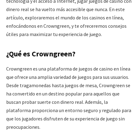
tecnología y el acceso a Internet, jugar juegos de casino con
dinero real se ha vuelto más accesible que nunca. En este
artículo, exploraremos el mundo de los casinos en línea,
enfocándonos en Crowngreen, y te ofreceremos consejos
útiles para maximizar tu experiencia de juego.
¿Qué es Crowngreen?
Crowngreen es una plataforma de juegos de casino en línea
que ofrece una amplia variedad de juegos para sus usuarios.
Desde tragamonedas hasta juegos de mesa, Crowngreen se
ha convertido en un destino popular para aquellos que
buscan probar suerte con dinero real. Además, la
plataforma proporciona un entorno seguro y regulado para
que los jugadores disfruten de su experiencia de juego sin
preocupaciones.