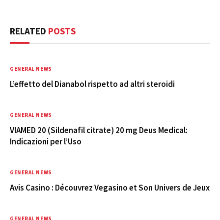
RELATED
POSTS
GENERAL NEWS
L’effetto del Dianabol rispetto ad altri steroidi
GENERAL NEWS
VIAMED 20 (Sildenafil citrate) 20 mg Deus Medical:
Indicazioni per l’Uso
GENERAL NEWS
Avis Casino : Découvrez Vegasino et Son Univers de Jeux
GENERAL NEWS