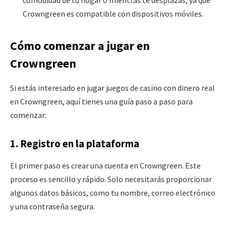
comodidad de tu hogar o mientras te desplazas, ya que
Crowngreen es compatible con dispositivos móviles.
Cómo comenzar a jugar en
Crowngreen
Si estás interesado en jugar juegos de casino con dinero real
en Crowngreen, aquí tienes una guía paso a paso para
comenzar:
1. Registro en la plataforma
El primer paso es crear una cuenta en Crowngreen. Este
proceso es sencillo y rápido. Solo necesitarás proporcionar
algunos datos básicos, como tu nombre, correo electrónico
y una contraseña segura.