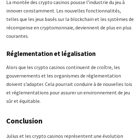
La montée des crypto casinos pousse l’industrie du jeu à
innover constamment. Les nouvelles fonctionnalités,
telles que les jeux basés sur la blockchain et les systèmes de
récompense en cryptomonnaie, deviennent de plus en plus
courantes.
Réglementation et légalisation
Alors que les crypto casinos continuent de croître, les
gouvernements et les organismes de réglementation
doivent s’adapter. Cela pourrait conduire à de nouvelles lois
et réglementations pour assurer un environnement de jeu
sûr et équitable.
Conclusion
Julius et les crypto casinos représentent une évolution