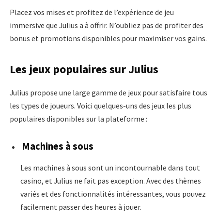
Placez vos mises et profitez de l’expérience de jeu
immersive que Julius a à offrir. N’oubliez pas de profiter des
bonus et promotions disponibles pour maximiser vos gains.
Les jeux populaires sur Julius
Julius propose une large gamme de jeux pour satisfaire tous
les types de joueurs. Voici quelques-uns des jeux les plus
populaires disponibles sur la plateforme :
Machines à sous
Les machines à sous sont un incontournable dans tout
casino, et Julius ne fait pas exception. Avec des thèmes
variés et des fonctionnalités intéressantes, vous pouvez
facilement passer des heures à jouer.