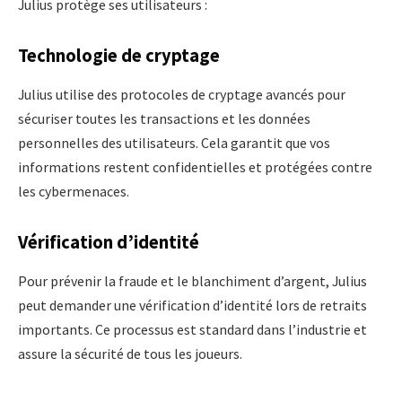
Julius protège ses utilisateurs :
Technologie de cryptage
Julius utilise des protocoles de cryptage avancés pour
sécuriser toutes les transactions et les données
personnelles des utilisateurs. Cela garantit que vos
informations restent confidentielles et protégées contre
les cybermenaces.
Vérification d’identité
Pour prévenir la fraude et le blanchiment d’argent, Julius
peut demander une vérification d’identité lors de retraits
importants. Ce processus est standard dans l’industrie et
assure la sécurité de tous les joueurs.