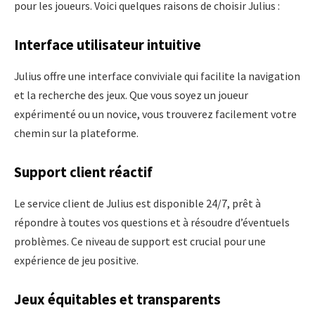
pour les joueurs. Voici quelques raisons de choisir Julius :
Interface utilisateur intuitive
Julius offre une interface conviviale qui facilite la navigation
et la recherche des jeux. Que vous soyez un joueur
expérimenté ou un novice, vous trouverez facilement votre
chemin sur la plateforme.
Support client réactif
Le service client de Julius est disponible 24/7, prêt à
répondre à toutes vos questions et à résoudre d’éventuels
problèmes. Ce niveau de support est crucial pour une
expérience de jeu positive.
Jeux équitables et transparents