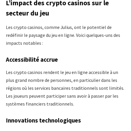
L’impact des crypto casinos sur le
secteur du jeu
Les crypto casinos, comme Julius, ont le potentiel de
redéfinir le paysage du jeu en ligne. Voici quelques-uns des
impacts notables :
Accessibilité accrue
Les crypto casinos rendent le jeu en ligne accessible à un
plus grand nombre de personnes, en particulier dans les
régions où les services bancaires traditionnels sont limités.
Les joueurs peuvent participer sans avoir à passer par les
systèmes financiers traditionnels.
Innovations technologiques