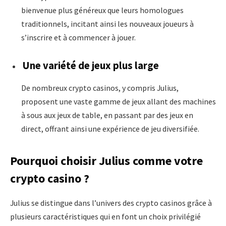
bienvenue plus généreux que leurs homologues
traditionnels, incitant ainsi les nouveaux joueurs à
s’inscrire et à commencer à jouer.
Une variété de jeux plus large
De nombreux crypto casinos, y compris Julius,
proposent une vaste gamme de jeux allant des machines
à sous aux jeux de table, en passant par des jeux en
direct, offrant ainsi une expérience de jeu diversifiée.
Pourquoi choisir Julius comme votre
crypto casino ?
Julius se distingue dans l’univers des crypto casinos grâce à
plusieurs caractéristiques qui en font un choix privilégié