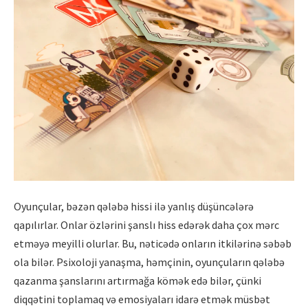
Oyunçular, bəzən qələbə hissi ilə yanlış düşüncələrə
qapılırlar. Onlar özlərini şanslı hiss edərək daha çox mərc
etməyə meyilli olurlar. Bu, nəticədə onların itkilərinə səbəb
ola bilər. Psixoloji yanaşma, həmçinin, oyunçuların qələbə
qazanma şanslarını artırmağa kömək edə bilər, çünki
diqqətini toplamaq və emosiyaları idarə etmək müsbət