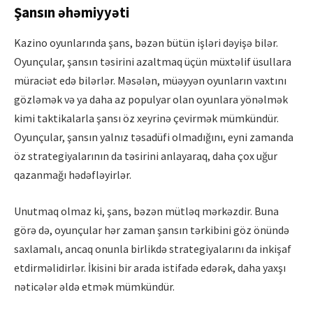
Şansın əhəmiyyəti
Kazino oyunlarında şans, bəzən bütün işləri dəyişə bilər.
Oyunçular, şansın təsirini azaltmaq üçün müxtəlif üsullara
müraciət edə bilərlər. Məsələn, müəyyən oyunların vaxtını
gözləmək və ya daha az populyar olan oyunlara yönəlmək
kimi taktikalarla şansı öz xeyrinə çevirmək mümkündür.
Oyunçular, şansın yalnız təsadüfi olmadığını, eyni zamanda
öz strategiyalarının da təsirini anlayaraq, daha çox uğur
qazanmağı hədəfləyirlər.
Unutmaq olmaz ki, şans, bəzən mütləq mərkəzdir. Buna
görə də, oyunçular hər zaman şansın tərkibini göz önündə
saxlamalı, ancaq onunla birlikdə strategiyalarını da inkişaf
etdirməlidirlər. İkisini bir arada istifadə edərək, daha yaxşı
nəticələr əldə etmək mümkündür.