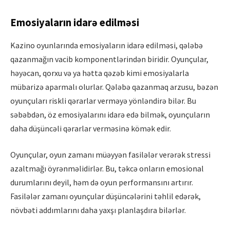
Emosiyaların idarə edilməsi
Kazino oyunlarında emosiyaların idarə edilməsi, qələbə
qazanmağın vacib komponentlərindən biridir. Oyunçular,
həyəcan, qorxu və ya hətta qəzəb kimi emosiyalarla
mübarizə aparmalı olurlar. Qələbə qazanmaq arzusu, bəzən
oyunçuları riskli qərarlar verməyə yönləndirə bilər. Bu
səbəbdən, öz emosiyalarını idarə edə bilmək, oyunçuların
daha düşüncəli qərarlar verməsinə kömək edir.
Oyunçular, oyun zamanı müəyyən fasilələr verərək stressi
azaltmağı öyrənməlidirlər. Bu, təkcə onların emosional
durumlarını deyil, həm də oyun performansını artırır.
Fasilələr zamanı oyunçular düşüncələrini təhlil edərək,
növbəti addımlarını daha yaxşı planlaşdıra bilərlər.