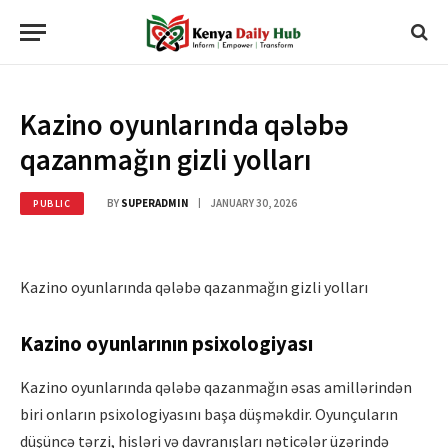
Kazino oyunlarında qələbə
qazanmağın gizli yolları
BY
SUPERADMIN
JANUARY 30, 2026
PUBLIC
Kazino oyunlarında qələbə qazanmağın gizli yolları
Kazino oyunlarının psixologiyası
Kazino oyunlarında qələbə qazanmağın əsas amillərindən
biri onların psixologiyasını başa düşməkdir. Oyunçuların
düşüncə tərzi, hisləri və davranışları nəticələr üzərində