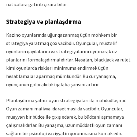
nəticələrə gətirib çıxara bilər.
Strategiya və planlaşdırma
Kazino oyunlarında uğur qazanmaq üçün möhkəm bir
strategiya yaratmaq çox vacibdir. Oyunçular, müxtəlif
oyunların qaydalarını və strategiyalarını öyrənərək öz
planlarını formalaşdırmalıdırlar. Məsələn, blackjack və rulet
kimi oyunlarda riskləri minimuma endirmək üçün
hesablamalar aparmaq mümkündür. Bu cür yanaşma,
oyunçunun gələcəkdəki qələbə şansını artırır.
Planlaşdırma yalnız oyun strategiyaları ilə məhdudlaşmır.
Oyun zamanı maliyyə idarəetməsi də vacibdir. Oyunçular,
müəyyən bir büdcə ilə çıxış edərək, bu büdcəni aşmamaya
çalışmalıdırlar. Bu yanaşma, uzunmüddətli oyun zamanı
sağlam bir psixoloji vəziyyətin qorunmasına kömək edir.