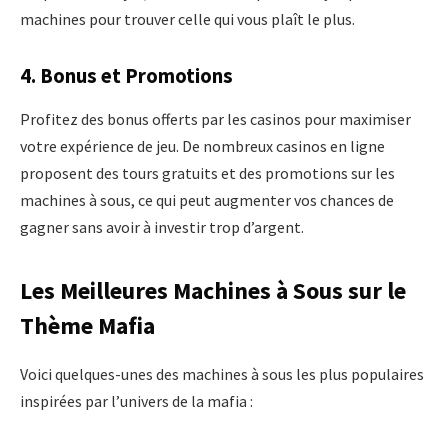
machines pour trouver celle qui vous plaît le plus.
4. Bonus et Promotions
Profitez des bonus offerts par les casinos pour maximiser
votre expérience de jeu. De nombreux casinos en ligne
proposent des tours gratuits et des promotions sur les
machines à sous, ce qui peut augmenter vos chances de
gagner sans avoir à investir trop d’argent.
Les Meilleures Machines à Sous sur le
Thème Mafia
Voici quelques-unes des machines à sous les plus populaires
inspirées par l’univers de la mafia :