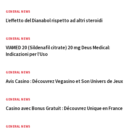
GENERAL NEWS
L’effetto del Dianabol rispetto ad altri steroidi
GENERAL NEWS
VIAMED 20 (Sildenafil citrate) 20 mg Deus Medical:
Indicazioni per l’Uso
GENERAL NEWS
Avis Casino : Découvrez Vegasino et Son Univers de Jeux
GENERAL NEWS
Casino avec Bonus Gratuit : Découvrez Unique en France
GENERAL NEWS