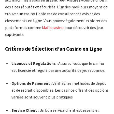
aux machines à sous en argent réel. Assurez-vous de choisir
des sites réputés et sécurisés. L’un des meilleurs moyens de
trouver un casino fiable est de consulter des avis et des
classements en ligne. Vous pouvez également explorer des
plateformes comme
Mafia casino
pour découvrir des jeux
captivants.
Critères de Sélection d’un Casino en Ligne
Licences et Régulations :
Assurez-vous que le casino
est licencié et régulé par une autorité de jeu reconnue.
Options de Paiement :
Vérifiez les méthodes de dépôt
et de retrait disponibles. Les casinos offrant des options
variées sont souvent plus pratiques.
Service Client :
Un bon service client est essentiel.