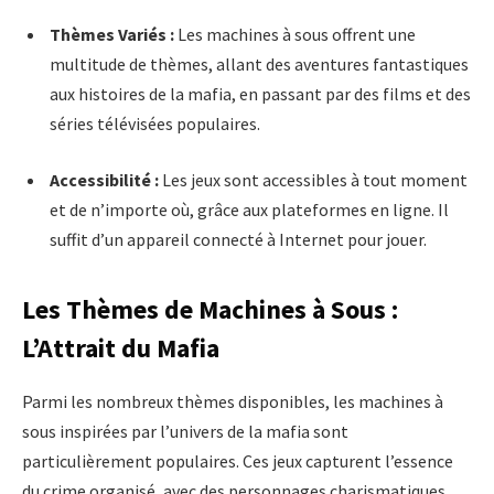
Thèmes Variés :
Les machines à sous offrent une
multitude de thèmes, allant des aventures fantastiques
aux histoires de la mafia, en passant par des films et des
séries télévisées populaires.
Accessibilité :
Les jeux sont accessibles à tout moment
et de n’importe où, grâce aux plateformes en ligne. Il
suffit d’un appareil connecté à Internet pour jouer.
Les Thèmes de Machines à Sous :
L’Attrait du Mafia
Parmi les nombreux thèmes disponibles, les machines à
sous inspirées par l’univers de la mafia sont
particulièrement populaires. Ces jeux capturent l’essence
du crime organisé, avec des personnages charismatiques,