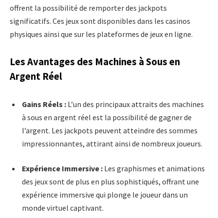
offrent la possibilité de remporter des jackpots
significatifs. Ces jeux sont disponibles dans les casinos
physiques ainsi que sur les plateformes de jeux en ligne.
Les Avantages des Machines à Sous en
Argent Réel
Gains Réels :
L’un des principaux attraits des machines
à sous en argent réel est la possibilité de gagner de
l’argent. Les jackpots peuvent atteindre des sommes
impressionnantes, attirant ainsi de nombreux joueurs.
Expérience Immersive :
Les graphismes et animations
des jeux sont de plus en plus sophistiqués, offrant une
expérience immersive qui plonge le joueur dans un
monde virtuel captivant.