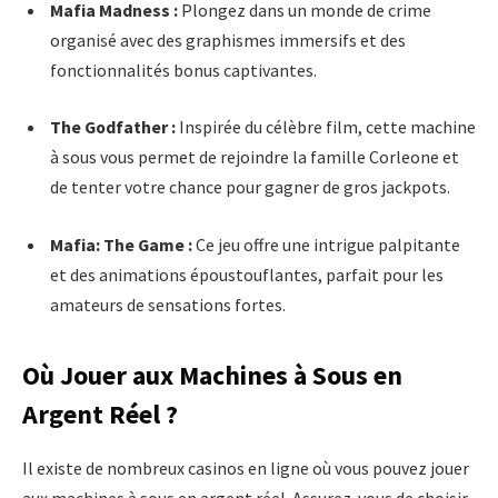
Mafia Madness :
Plongez dans un monde de crime
organisé avec des graphismes immersifs et des
fonctionnalités bonus captivantes.
The Godfather :
Inspirée du célèbre film, cette machine
à sous vous permet de rejoindre la famille Corleone et
de tenter votre chance pour gagner de gros jackpots.
Mafia: The Game :
Ce jeu offre une intrigue palpitante
et des animations époustouflantes, parfait pour les
amateurs de sensations fortes.
Où Jouer aux Machines à Sous en
Argent Réel ?
Il existe de nombreux casinos en ligne où vous pouvez jouer