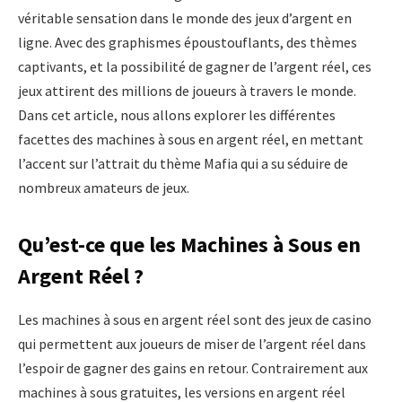
véritable sensation dans le monde des jeux d’argent en
ligne. Avec des graphismes époustouflants, des thèmes
captivants, et la possibilité de gagner de l’argent réel, ces
jeux attirent des millions de joueurs à travers le monde.
Dans cet article, nous allons explorer les différentes
facettes des machines à sous en argent réel, en mettant
l’accent sur l’attrait du thème Mafia qui a su séduire de
nombreux amateurs de jeux.
Qu’est-ce que les Machines à Sous en
Argent Réel ?
Les machines à sous en argent réel sont des jeux de casino
qui permettent aux joueurs de miser de l’argent réel dans
l’espoir de gagner des gains en retour. Contrairement aux
machines à sous gratuites, les versions en argent réel