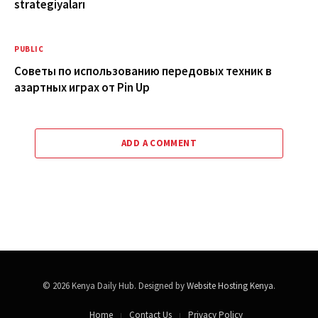
strategiyaları
PUBLIC
Советы по использованию передовых техник в
азартных играх от Pin Up
ADD A COMMENT
© 2026 Kenya Daily Hub. Designed by
Website Hosting Kenya
.
Home
Contact Us
Privacy Policy