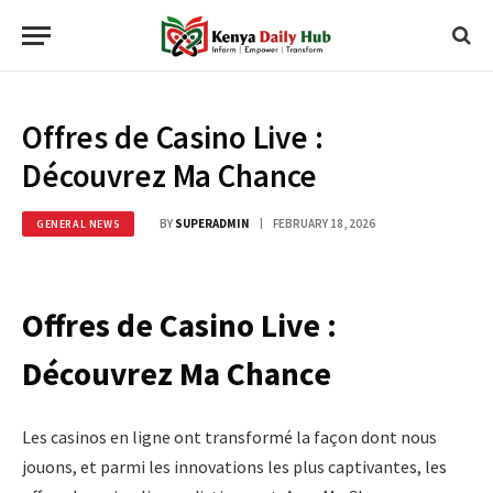
Offres de Casino Live :
Découvrez Ma Chance
BY
SUPERADMIN
FEBRUARY 18, 2026
GENERAL NEWS
Offres de Casino Live :
Découvrez Ma Chance
Les casinos en ligne ont transformé la façon dont nous
jouons, et parmi les innovations les plus captivantes, les