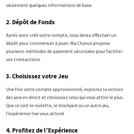
seulement quelques informations de base.
2. Dépôt de Fonds
Après avoir créé votre compte, vous devez effectuer un
dépôt pour commencer à jouer. Ma Chance propose
plusieurs méthodes de paiement sécurisées pour faciliter
vos transactions.
3. Choisissez votre Jeu
Une fois votre compte approvisionné, explorez la section
des jeux en direct et choisissez celui qui vous attire le plus.
Que ce soit la roulette, le blackjack ou un autre jeu,
l’expérience live vous attend.
4. Profitez de l’Expérience