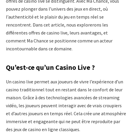
offres de casino live se distinguent. Avec Ma Chance, vous
pouvez plonger dans l’univers des jeux en direct, où
l’authenticité et le plaisir du jeu en temps réel se
rencontrent. Dans cet article, nous explorerons les
différentes offres de casino live, leurs avantages, et
comment Ma Chance se positionne comme un acteur
incontournable dans ce domaine.
Qu’est-ce qu’un Casino Live ?
Un casino live permet aux joueurs de vivre l’expérience d’un
casino traditionnel tout en restant dans le confort de leur
maison. Grâce à des technologies avancées de streaming
vidéo, les joueurs peuvent interagir avec de vrais croupiers
et d’autres joueurs en temps réel. Cela crée une atmosphère
immersive et engageante qui ne peut être reproduite par
des jeux de casino en ligne classiques.