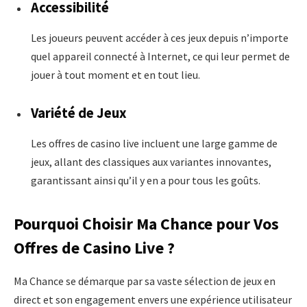
Accessibilité
Les joueurs peuvent accéder à ces jeux depuis n’importe
quel appareil connecté à Internet, ce qui leur permet de
jouer à tout moment et en tout lieu.
Variété de Jeux
Les offres de casino live incluent une large gamme de
jeux, allant des classiques aux variantes innovantes,
garantissant ainsi qu’il y en a pour tous les goûts.
Pourquoi Choisir Ma Chance pour Vos
Offres de Casino Live ?
Ma Chance se démarque par sa vaste sélection de jeux en
direct et son engagement envers une expérience utilisateur